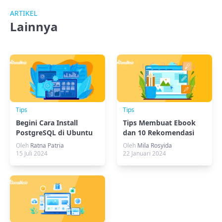
ARTIKEL
Lainnya
Tips
Tips
Begini Cara Install
Tips Membuat Ebook
PostgreSQL di Ubuntu
dan 10 Rekomendasi
Ebook Gratis
Oleh
Ratna Patria
Oleh
Mila Rosyida
15 Juli 2024
22 Januari 2024