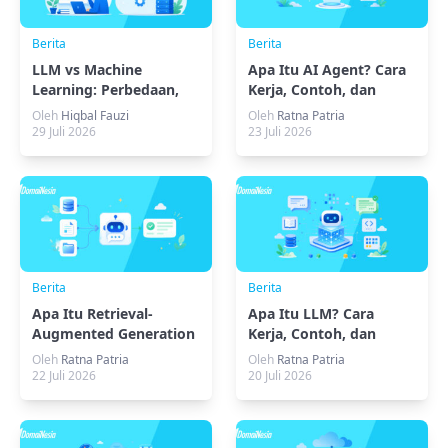
Berita
Berita
LLM vs Machine
Apa Itu AI Agent? Cara
Learning: Perbedaan,
Kerja, Contoh, dan
Contoh, dan Kapan
Manfaatnya
Oleh
Hiqbal Fauzi
Oleh
Ratna Patria
Digunakan
29 Juli 2026
23 Juli 2026
Berita
Berita
Apa Itu Retrieval-
Apa Itu LLM? Cara
Augmented Generation
Kerja, Contoh, dan
(RAG)? Cara Kerja,
Kebutuhan Servernya
Oleh
Ratna Patria
Oleh
Ratna Patria
Manfaat, dan
22 Juli 2026
20 Juli 2026
Contohnya