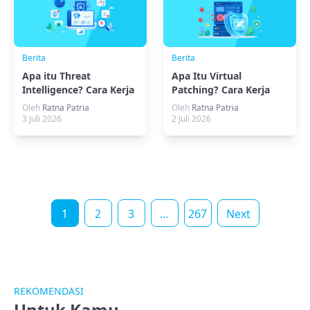
Berita
Berita
Apa itu Threat
Apa Itu Virtual
Intelligence? Cara Kerja
Patching? Cara Kerja
dan Contohnya
dan Perannya
Oleh
Ratna Patria
Oleh
Ratna Patria
Melindungi Website
3 Juli 2026
2 Juli 2026
1
2
3
…
267
Next
REKOMENDASI
Untuk Kamu