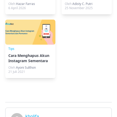
Analisis Teknis dan
Google Workspace
Oleh
Hazar Farras
Oleh
Adisty C. Putri
Solusi Headless yang
6 April 2026
25 November 2025
Benar
Tips
Cara Menghapus Akun
Instagram Sementara
dan Permanen
Oleh
Ayoni Sulthon
21 Juli 2021
kholifa