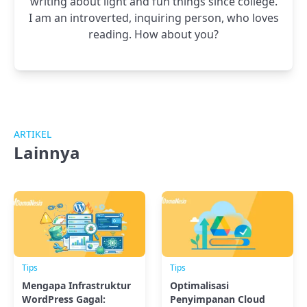
writing about light and fun things since college.
I am an introverted, inquiring person, who loves
reading. How about you?
ARTIKEL
Lainnya
Tips
Tips
Mengapa Infrastruktur
Optimalisasi
WordPress Gagal:
Penyimpanan Cloud