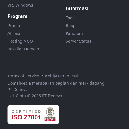
VPS Windows
Informasi
Program
Tools
Promo
Blog
Afiliasi
Panduan
Hosting NGO
Server Status
Reseller Domain
Terms of Service
•
Kebijakan Privasi
DomaiNesia merupakan bagian dan merk dagang
PT Deneva
Hak Cipta © 2026 PT Deneva