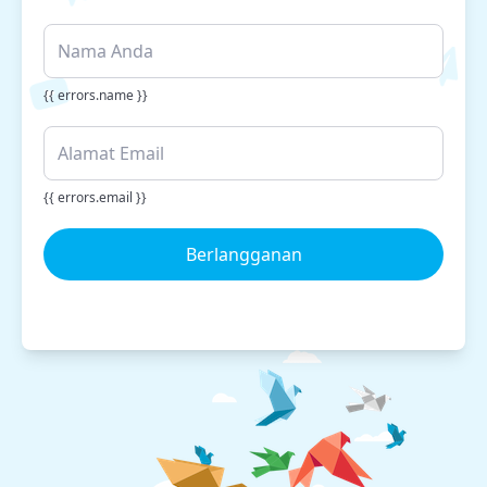
{{ errors.name }}
{{ errors.email }}
Berlangganan