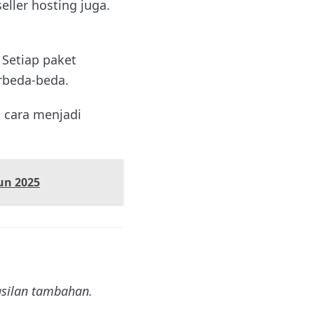
ller hosting juga.
 Setiap paket
erbeda-beda.
h cara menjadi
un 2025
hasilan tambahan.