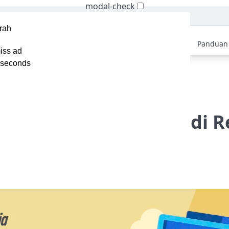
modal-check
Home
Berita
Tips
Ebook
Video
Panduan
iss ad
seconds
+ Tips Memilih & Cara Menjadi Reseller Hosting
Memilih & Cara Menjadi R