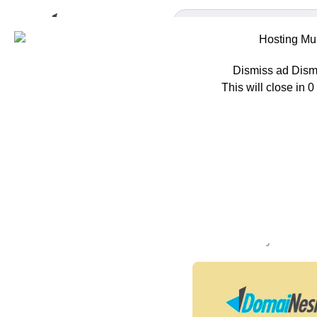
Dismiss ad
Dism
This will close in
0
Home
Tips
5+
5++ Tips 
Hosting
Oleh
Mila Rosyida