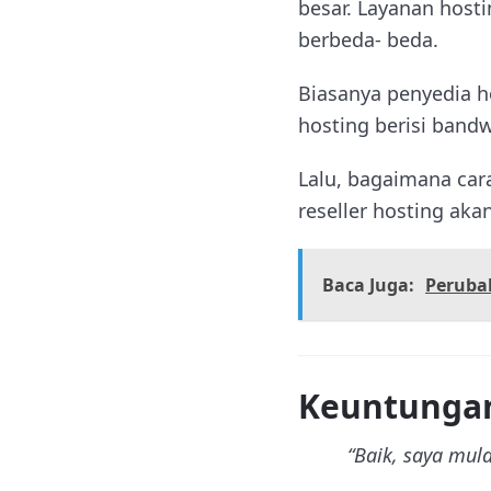
besar. Layanan hosti
berbeda- beda.
Biasanya penyedia h
hosting berisi bandw
Lalu, bagaimana car
reseller hosting aka
Baca Juga:
Peruba
Keuntungan
“Baik, saya mula