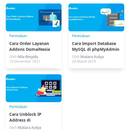
Permulaan
Permulaan
Cara Order Layanan
Cara Import Database
Addons DomaiNesia
MySQL di phpMyAdmin
Oleh
Mila Rosyida
Oleh
Mutiara Auliya
10 Desember 2021
26 Maret 2019
Permulaan
Cara Unblock IP
Address di
MyDomaiNesia
Oleh
Mutiara Auliya