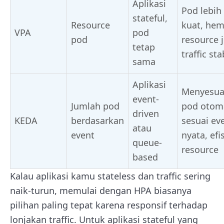
Aplikasi
Pod lebih
stateful,
Resource
kuat, hem
VPA
pod
pod
resource j
tetap
traffic sta
sama
Aplikasi
Menyesua
event-
Jumlah pod
pod otom
driven
KEDA
berdasarkan
sesuai ev
atau
event
nyata, efi
queue-
resource
based
Kalau aplikasi kamu stateless dan traffic sering
naik-turun, memulai dengan HPA biasanya
pilihan paling tepat karena responsif terhadap
lonjakan traffic. Untuk aplikasi stateful yang