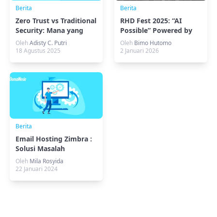
Berita
Berita
Zero Trust vs Traditional
RHD Fest 2025: “AI
Security: Mana yang
Possible” Powered by
Tepat?
DomaiNesia
Oleh
Adisty C. Putri
Oleh
Bimo Hutomo
18 Agustus 2025
2 Januari 2026
Berita
Email Hosting Zimbra :
Solusi Masalah
Manajemen Email Bisnis
Oleh
Mila Rosyida
22 Januari 2024