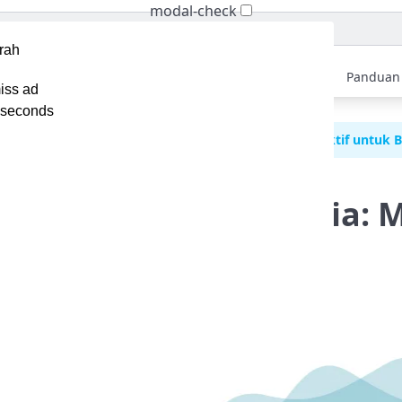
modal-check
Home
Berita
Tips
Ebook
Video
Panduan
iss ad
seconds
mail Marketing vs Social Media: Mana yang Lebih Efektif untuk B
keting vs Social Media:
ktif untuk Bisnis?