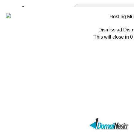
Dismiss ad
Dism
This will close in
0
Home
Berita
E
Email Mar
Lebih Efe
Oleh
Ratna Patria