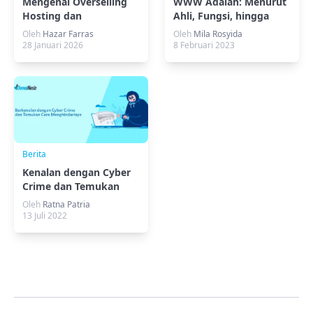
Mengenal Overselling
WWW Adalah: Menurut
Hosting dan
Ahli, Fungsi, hingga
Dampaknya bagi
Contohnya!
Oleh
Hazar Farras
Oleh
Mila Rosyida
Websitemu
28 Januari 2026
8 Februari 2023
Berita
Kenalan dengan Cyber
Crime dan Temukan
Cara Menghindarinya
Oleh
Ratna Patria
13 Juli 2022