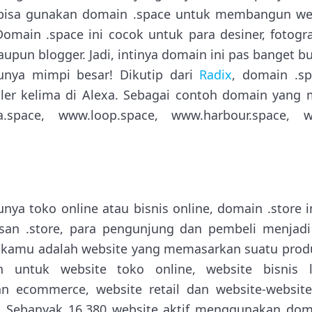
 bisa gunakan domain .space untuk membangun web
omain .space ini cocok untuk para desiner, fotograf
ataupun blogger. Jadi, intinya domain ini pas banget
nya mimpi besar! Dikutip dari
Radix
, domain .sp
ler kelima di Alexa. Sebagai contoh domain yang
a.space, www.loop.space, www.harbour.space, 
ya toko online atau bisnis online, domain .store i
lisan .store, para pengunjung dan pembeli menjad
 kamu adalah website yang memasarkan suatu produk
n untuk website toko online, website bisnis l
n ecommerce, website retail dan website-websit
. Sebanyak 16.380 website aktif menggunakan doma