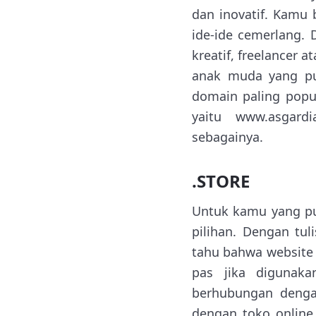
dan inovatif. Kamu
ide-ide cemerlang. D
kreatif, freelancer 
anak muda yang pu
domain paling popu
yaitu www.asgardi
sebagainya.
.STORE
Untuk kamu yang pun
pilihan. Dengan tu
tahu bahwa website
pas jika digunaka
berhubungan denga
dengan toko online