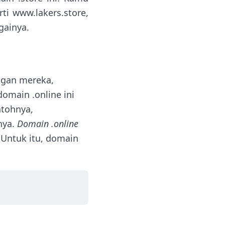
i www.lakers.store,
gainya.
ngan mereka,
omain .online ini
ntohnya,
nya.
Domain .online
Untuk itu, domain