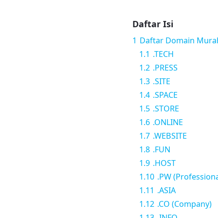
Daftar Isi
1
Daftar Domain Mura
1.1
.TECH
1.2
.PRESS
1.3
.SITE
1.4
.SPACE
1.5
.STORE
1.6
.ONLINE
1.7
.WEBSITE
1.8
.FUN
1.9
.HOST
1.10
.PW (Profession
1.11
.ASIA
1.12
.CO (Company)
1.13
.INFO