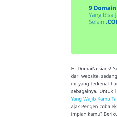
Hi DomaiNesians! S
dari website, sedan
ini yang terkenal ha
sebagainya. Untuk l
Yang Wajib Kamu T
aja? Pengen coba e
impian kamu? Berikut