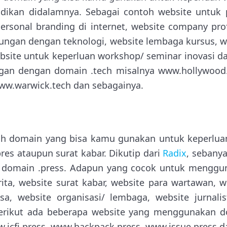
idikan didalamnya. Sebagai contoh website untuk 
sonal branding di internet, website company prof
ngan dengan teknologi, website lembaga kursus, w
bsite untuk keperluan workshop/ seminar inovasi d
gan dengan domain .tech misalnya www.hollywood.
ww.warwick.tech dan sebagainya.
h domain yang bisa kamu gunakan untuk keperluan 
res ataupun surat kabar. Dikutip dari
Radix
, sebanya
domain .press. Adapun yang cocok untuk menggu
rita, website surat kabar, website para wartawan, w
a, website organisasi/ lembaga, website jurnalis
 Berikut ada beberapa website yang menggunakan do
.icfj.press, www.hackpack.press, www.issue.press d