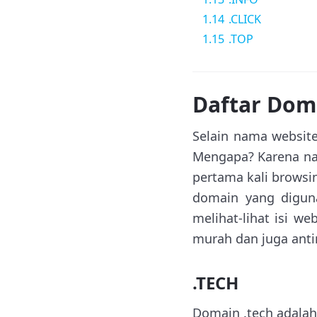
1.14
.CLICK
1.15
.TOP
Daftar Dom
Selain nama website
Mengapa? Karena nam
pertama kali browsi
domain yang diguna
melihat-lihat isi we
murah dan juga anti
.TECH
Domain .tech adala