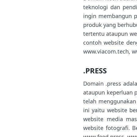
teknologi dan pend
ingin membangun per
produk yang berhubu
tertentu ataupun we
contoh website den
www.viacom.tech, w
.PRESS
Domain .press adala
ataupun keperluan p
telah menggunakan 
ini yaitu website be
website media mass
website fotografi.
www.feed.press, www