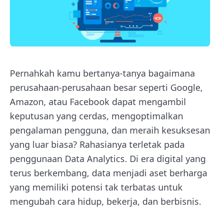
Pernahkah kamu bertanya-tanya bagaimana
perusahaan-perusahaan besar seperti Google,
Amazon, atau Facebook dapat mengambil
keputusan yang cerdas, mengoptimalkan
pengalaman pengguna, dan meraih kesuksesan
yang luar biasa? Rahasianya terletak pada
penggunaan Data Analytics. Di era digital yang
terus berkembang, data menjadi aset berharga
yang memiliki potensi tak terbatas untuk
mengubah cara hidup, bekerja, dan berbisnis.