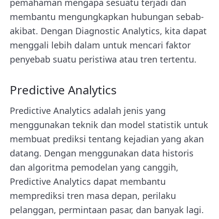
pemahaman mengapa sesuatu terjadi dan
membantu mengungkapkan hubungan sebab-
akibat. Dengan Diagnostic Analytics, kita dapat
menggali lebih dalam untuk mencari faktor
penyebab suatu peristiwa atau tren tertentu.
Predictive Analytics
Predictive Analytics adalah jenis yang
menggunakan teknik dan model statistik untuk
membuat prediksi tentang kejadian yang akan
datang. Dengan menggunakan data historis
dan algoritma pemodelan yang canggih,
Predictive Analytics dapat membantu
memprediksi tren masa depan, perilaku
pelanggan, permintaan pasar, dan banyak lagi.