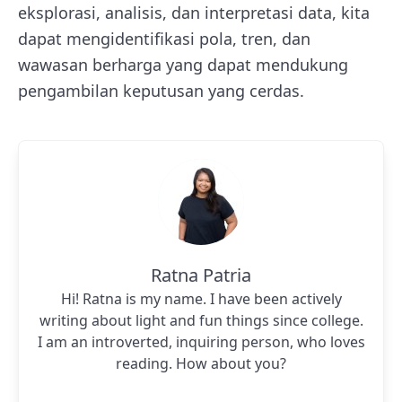
eksplorasi, analisis, dan interpretasi data, kita
dapat mengidentifikasi pola, tren, dan
wawasan berharga yang dapat mendukung
pengambilan keputusan yang cerdas.
Ratna Patria
Hi! Ratna is my name. I have been actively
writing about light and fun things since college.
I am an introverted, inquiring person, who loves
reading. How about you?