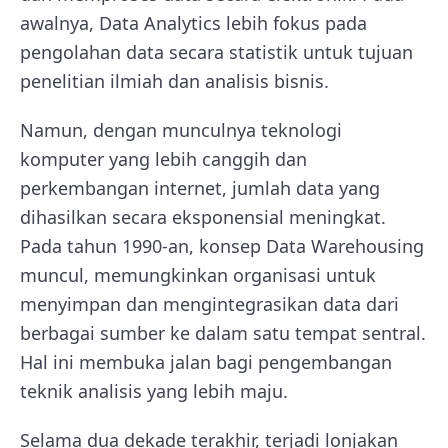
awalnya, Data Analytics lebih fokus pada
pengolahan data secara statistik untuk tujuan
penelitian ilmiah dan analisis bisnis.
Namun, dengan munculnya teknologi
komputer yang lebih canggih dan
perkembangan internet, jumlah data yang
dihasilkan secara eksponensial meningkat.
Pada tahun 1990-an, konsep Data Warehousing
muncul, memungkinkan organisasi untuk
menyimpan dan mengintegrasikan data dari
berbagai sumber ke dalam satu tempat sentral.
Hal ini membuka jalan bagi pengembangan
teknik analisis yang lebih maju.
Selama dua dekade terakhir, terjadi lonjakan