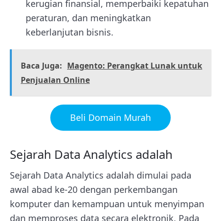
kerugian finansial, memperbaiki kepatuhan
peraturan, dan meningkatkan
keberlanjutan bisnis.
Baca Juga:
Magento: Perangkat Lunak untuk
Penjualan Online
Beli Domain Murah
Sejarah Data Analytics adalah
Sejarah Data Analytics adalah dimulai pada
awal abad ke-20 dengan perkembangan
komputer dan kemampuan untuk menyimpan
dan memproses data secara elektronik. Pada