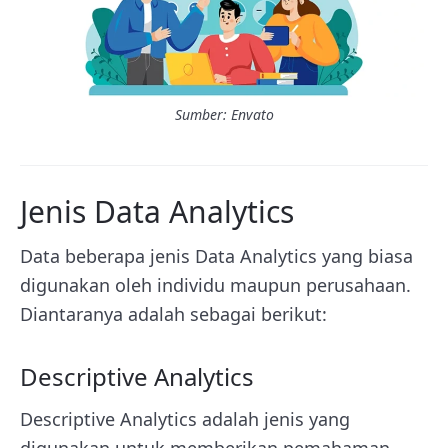
Sumber: Envato
Jenis Data Analytics
Data beberapa jenis Data Analytics yang biasa
digunakan oleh individu maupun perusahaan.
Diantaranya adalah sebagai berikut:
Descriptive Analytics
Descriptive Analytics adalah jenis yang
digunakan untuk memberikan pemahaman