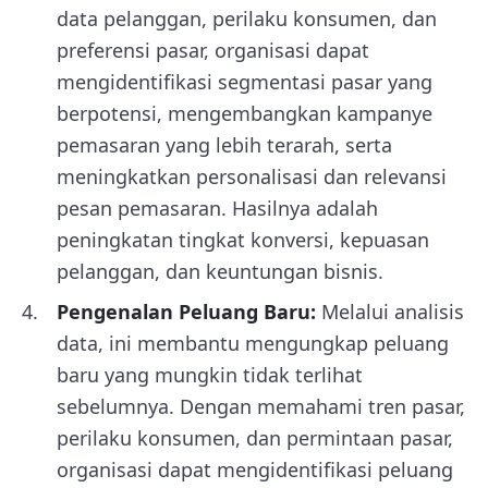
data pelanggan, perilaku konsumen, dan
preferensi pasar, organisasi dapat
mengidentifikasi segmentasi pasar yang
berpotensi, mengembangkan kampanye
pemasaran yang lebih terarah, serta
meningkatkan personalisasi dan relevansi
pesan pemasaran. Hasilnya adalah
peningkatan tingkat konversi, kepuasan
pelanggan, dan keuntungan bisnis.
Pengenalan Peluang Baru:
Melalui analisis
data, ini membantu mengungkap peluang
baru yang mungkin tidak terlihat
sebelumnya. Dengan memahami tren pasar,
perilaku konsumen, dan permintaan pasar,
organisasi dapat mengidentifikasi peluang