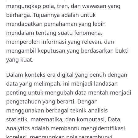
mengungkap pola, tren, dan wawasan yang
berharga. Tujuannya adalah untuk
mendapatkan pemahaman yang lebih
mendalam tentang suatu fenomena,
memperoleh informasi yang relevan, dan
mengambil keputusan yang berdasarkan bukti
yang kuat.
Dalam konteks era digital yang penuh dengan
data yang melimpah, ini menjadi landasan
penting untuk mengubah data mentah menjadi
pengetahuan yang berarti. Dengan
menggunakan berbagai teknik analisis
statistik, matematika, dan komputasi, Data
Analytics adalah membantu mengidentifikasi
korelasi, mengungkap pola tersembunyi,