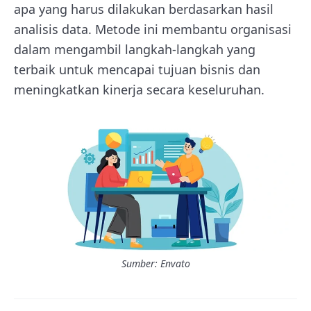
apa yang harus dilakukan berdasarkan hasil
analisis data. Metode ini membantu organisasi
dalam mengambil langkah-langkah yang
terbaik untuk mencapai tujuan bisnis dan
meningkatkan kinerja secara keseluruhan.
Sumber: Envato