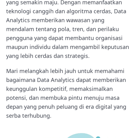
yang semakin maju. Dengan memanfaatkan
teknologi canggih dan algoritma cerdas, Data
Analytics memberikan wawasan yang
mendalam tentang pola, tren, dan perilaku
pengguna yang dapat membantu organisasi
maupun individu dalam mengambil keputusan
yang lebih cerdas dan strategis.
Mari melangkah lebih jauh untuk memahami
bagaimana Data Analytics dapat memberikan
keunggulan kompetitif, memaksimalkan
potensi, dan membuka pintu menuju masa
depan yang penuh peluang di era digital yang
serba terhubung.