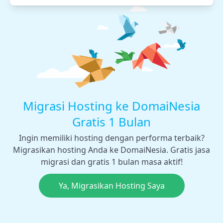
Migrasi Hosting ke DomaiNesia
Gratis 1 Bulan
Ingin memiliki hosting dengan performa terbaik?
Migrasikan hosting Anda ke DomaiNesia. Gratis jasa
migrasi dan gratis 1 bulan masa aktif!
Ya, Migrasikan Hosting Saya