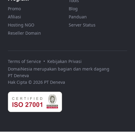
Tools
Promo
Blog
Afiliasi
Panduan
Hosting NGO
Server Status
Reseller Domain
Terms of Service
•
Kebijakan Privasi
DomaiNesia merupakan bagian dan merk dagang
PT Deneva
Hak Cipta © 2026 PT Deneva