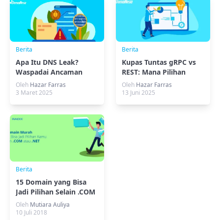
Berita
Berita
Apa Itu DNS Leak?
Kupas Tuntas gRPC vs
Waspadai Ancaman
REST: Mana Pilihan
Tersembunyi di
Terbaikmu?
Oleh
Hazar Farras
Oleh
Hazar Farras
Internet!
3 Maret 2025
13 Juni 2025
Berita
15 Domain yang Bisa
Jadi Pilihan Selain .COM
atau .NET
Oleh
Mutiara Auliya
10 Juli 2018