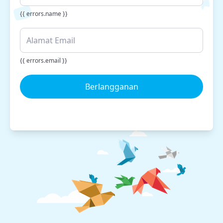
{{ errors.name }}
{{ errors.email }}
Berlangganan