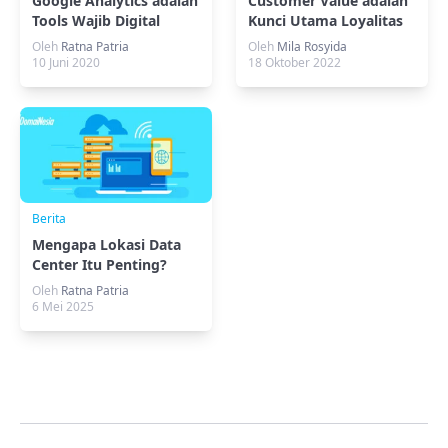
Google Analytics adalah
Customer Value adalah
Tools Wajib Digital
Kunci Utama Loyalitas
Marketing
Pelanggan
Oleh
Ratna Patria
Oleh
Mila Rosyida
10 Juni 2020
18 Oktober 2022
Berita
Mengapa Lokasi Data
Center Itu Penting?
Oleh
Ratna Patria
6 Mei 2025