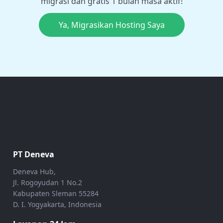
migrasi dan gratis 1 bulan masa aktif!
Ya, Migrasikan Hosting Saya
PT Deneva
Deneva Hub,
Jl. Rogoyudan 1 No.2
Kabupaten Sleman 55284
D. I. Yogyakarta, Indonesia