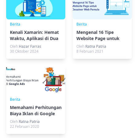
Berita
Berita
Kenali Xamarin: Hemat
Mengenal 16 Tipe
Waktu, Aplikasi di Dua
Website Page untuk
Platform!
Desainer Web Pemula
Oleh
Hazar Farras
Oleh
Ratna Patria
30 Oktober 2024
8 Februari 2021
Berita
Memahami Perhitungan
Biaya Iklan di Google
Ads
Oleh
Ratna Patria
22 Februari 2020