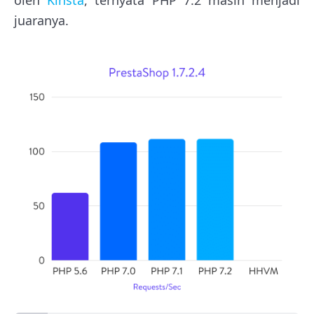
oleh
Kinsta
, ternyata PHP 7.2 masih menjadi
juaranya.