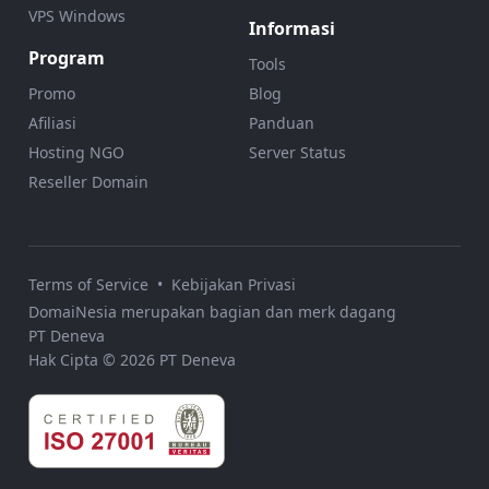
VPS Windows
Informasi
Program
Tools
Promo
Blog
Afiliasi
Panduan
Hosting NGO
Server Status
Reseller Domain
Terms of Service
•
Kebijakan Privasi
DomaiNesia merupakan bagian dan merk dagang
PT Deneva
Hak Cipta © 2026 PT Deneva