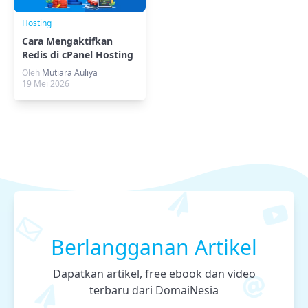
Hosting
Cara Mengaktifkan
Redis di cPanel Hosting
dan Menggunakannya
Oleh
Mutiara Auliya
untuk Website
19 Mei 2026
Berlangganan Artikel
Dapatkan artikel, free ebook dan video
terbaru dari DomaiNesia