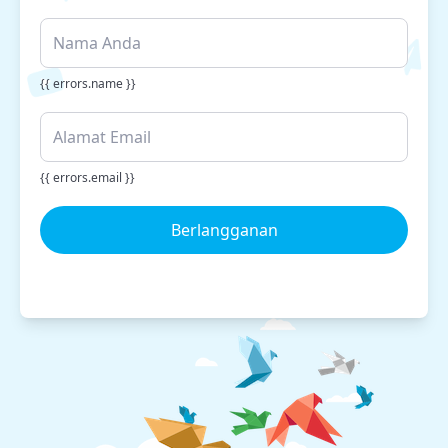
{{ errors.name }}
{{ errors.email }}
Berlangganan