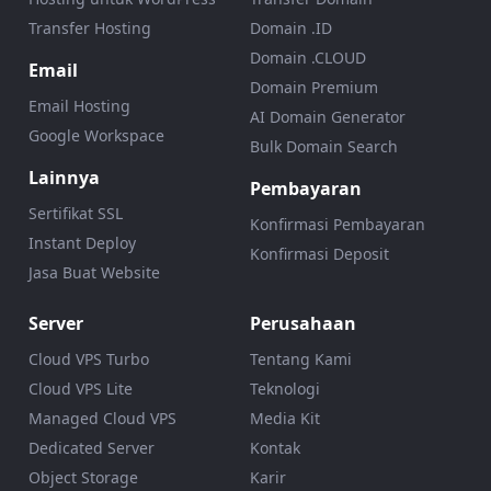
Transfer Hosting
Domain .ID
Domain .CLOUD
Email
Domain Premium
Email Hosting
AI Domain Generator
Google Workspace
Bulk Domain Search
Lainnya
Pembayaran
Sertifikat SSL
Konfirmasi Pembayaran
Instant Deploy
Konfirmasi Deposit
Jasa Buat Website
Server
Perusahaan
Cloud VPS Turbo
Tentang Kami
Cloud VPS Lite
Teknologi
Managed Cloud VPS
Media Kit
Dedicated Server
Kontak
Object Storage
Karir