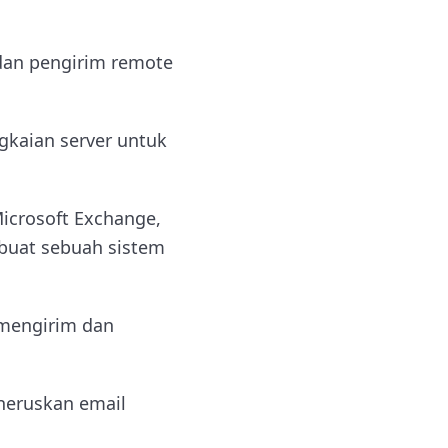
 dan pengirim remote
gkaian server untuk
icrosoft Exchange,
buat sebuah sistem
 mengirim dan
eruskan email