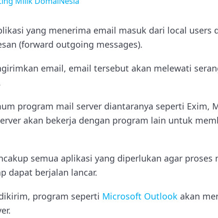
ting Milik DomaiNesia
aplikasi yang menerima email masuk dari local users
san (forward outgoing messages).
irimkan email, email tersebut akan melewati seran
.
m program mail server diantaranya seperti Exim, M
server akan bekerja dengan program lain untuk mem
ncakup semua aplikasi yang diperlukan agar proses
 dapat berjalan lancar.
dikirim, program seperti
Microsoft Outlook
akan men
er.