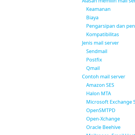
Alasan memilih mail se
Keamanan
Biaya
Pengarsipan dan pe
Kompatibilitas
Jenis mail server
Sendmail
Postfix
Qmail
Contoh mail server
Amazon SES
Halon MTA
Microsoft Exchange 
OpenSMTPD
Open-Xchange
Oracle Beehive