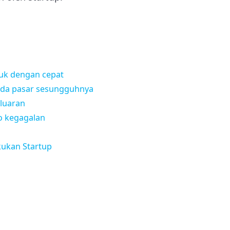
uk dengan cepat
ada pasar sesungguhnya
luaran
o kegagalan
kukan Startup