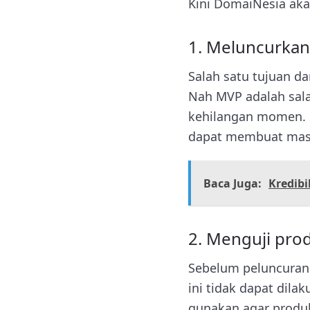
Kini DomaiNesia aka
1. Meluncurkan
Salah satu tujuan d
Nah MVP adalah salah
kehilangan momen. 
dapat membuat masu
Baca Juga:
Kredib
2. Menguji pro
Sebelum peluncuran 
ini tidak dapat dila
gunakan agar produk