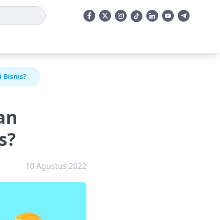
 Bisnis?
an
s?
10 Agustus 2022