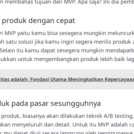
n membahas tujuan dari MVP. Apa saja? Ini dia pem
 produk dengan cepat
ari MVP yaitu kamu bisa sesegera mungkin meluncurk
 satu solusi jika kamu ingin segera merilis produk 
Selain itu kamu dapat sesegera mungkin mendapatk
kkan untuk mengembangkan produk lebih baik lagi
ilitas adalah: Fondasi Utama Meningkatkan Kepercayaan
duk pada pasar sesungguhnya
produk, biasanya akan dilakukan teknik A/B testin
kukan menyeluruh dan detail. Untuk itu MVP adalah 
 mu dapat diuji secara langsung oleh penggunanya