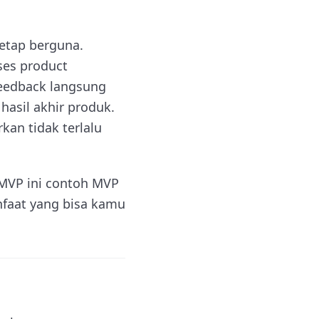
etap berguna.
ses product
eedback langsung
asil akhir produk.
kan tidak terlalu
 MVP ini contoh MVP
anfaat yang bisa kamu