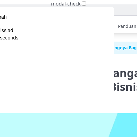
modal-check
Home
Berita
Tips
Ebook
Video
Panduan
iss ad
seconds
VP adalah Strategi Pengembangan Produk, Apa Pentingnya Bagi
ah Strategi Pengembang
pa Pentingnya Bagi Bisni