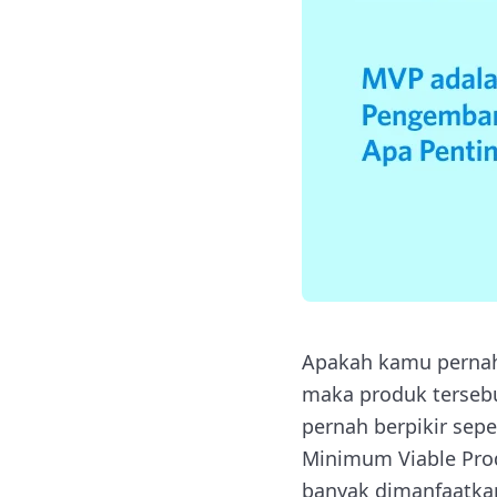
Apakah kamu pernah
maka produk tersebu
pernah berpikir sep
Minimum Viable Prod
banyak dimanfaatkan