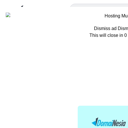
Dismiss ad
Dism
This will close in
0
Home
Berita
M
MVP adal
Produk, A
Oleh
Ratna Patria