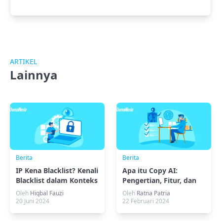
ARTIKEL
Lainnya
Berita
Berita
IP Kena Blacklist? Kenali
Apa itu Copy AI:
Blacklist dalam Konteks
Pengertian, Fitur, dan
IT
Cara Menggunakannya
Oleh
Hiqbal Fauzi
Oleh
Ratna Patria
20 Juni 2024
22 Februari 2024