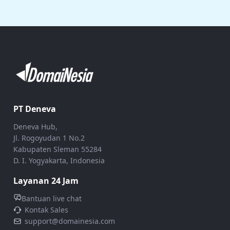
PT Deneva
Deneva Hub,
Jl. Rogoyudan 1 No.2
Kabupaten Sleman 55284
D. I. Yogyakarta, Indonesia
Layanan 24 Jam
Bantuan live chat
Kontak Sales
support@domainesia.com