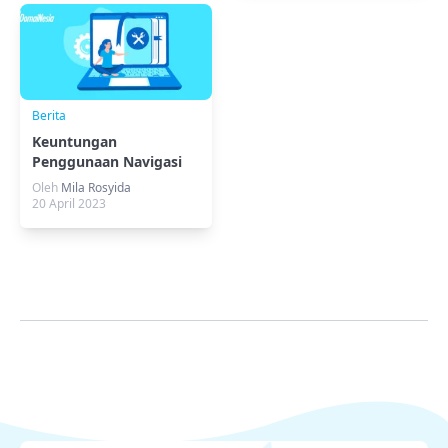
Berita
Keuntungan
Penggunaan Navigasi
Website dan Tips
Oleh
Mila Rosyida
Membuatnya!
20 April 2023