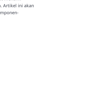
Artikel ini akan
komponen-