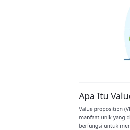
Apa Itu Valu
Value proposition (
manfaat unik yang d
berfungsi untuk me