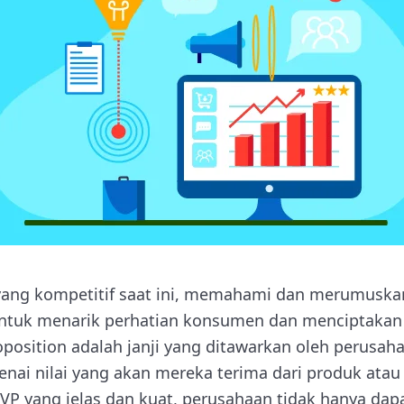
yang kompetitif saat ini, memahami dan merumuskan
 untuk menarik perhatian konsumen dan menciptaka
roposition adalah janji yang ditawarkan oleh perusa
ai nilai yang akan mereka terima dari produk atau
VP yang jelas dan kuat, perusahaan tidak hanya dap