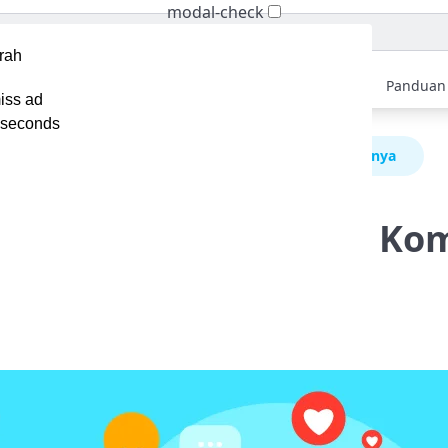
modal-check
Home
Berita
Tips
Ebook
Video
Panduan
iss ad
seconds
alue Proposition: Pengertian, Komponen, dan Contohnya
position: Pengertian, K
ohnya