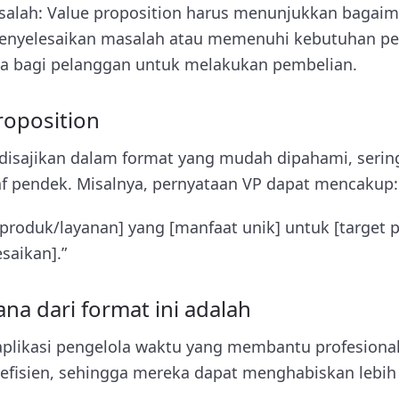
salah: Value proposition harus menunjukkan bagai
enyelesaikan masalah atau memenuhi kebutuhan pel
 bagi pelanggan untuk melakukan pembelian.
roposition
disajikan dalam format yang mudah dipahami, serin
af pendek. Misalnya, pernyataan VP dapat mencakup:
roduk/layanan] yang [manfaat unik] untuk [target 
saikan].”
na dari format ini adalah
plikasi pengelola waktu yang membantu profesiona
 efisien, sehingga mereka dapat menghabiskan lebi