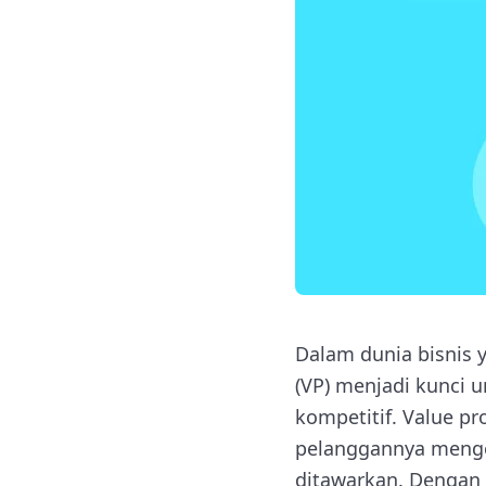
Dalam dunia bisnis 
(VP) menjadi kunci
kompetitif. Value p
pelanggannya mengen
ditawarkan. Dengan 