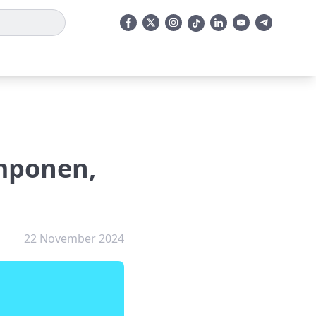
omponen,
22 November 2024