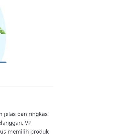
 jelas dan ringkas
elanggan. VP
rus memilih produk