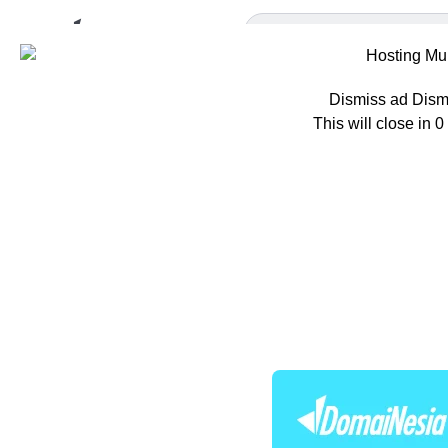
Dismiss ad
Dism
This will close in
0
Home
Berita
V
Value Pro
dan Cont
Oleh
Ratna Patria