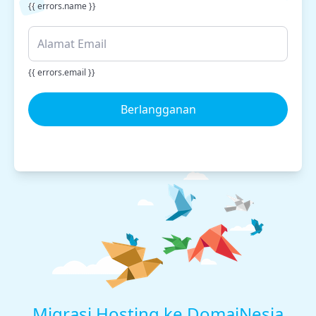
{{ errors.name }}
{{ errors.email }}
Berlangganan
Migrasi Hosting ke DomaiNesia