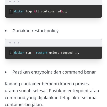
1
docker 
logs
&
lt
;
container_id
&
gt
;
Gunakan restart policy
1
docker 
run
--
restart 
unless
-
stopped
.
.
.
Pastikan entrypoint dan command benar
Kadang container berhenti karena proses
utama sudah selesai. Pastikan entrypoint atau
command yang dijalankan tetap aktif selama
container berjalan.