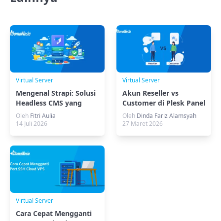
Virtual Server
Virtual Server
Mengenal Strapi: Solusi
Akun Reseller vs
Headless CMS yang
Customer di Plesk Panel
Fleksibel
(Akses & Bedanya)
Oleh
Fitri Aulia
Oleh
Dinda Fariz Alamsyah
14 Juli 2026
27 Maret 2026
Virtual Server
Cara Cepat Mengganti