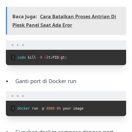
Baca Juga:
Cara Batalkan Proses Antrian Di
Plesk Panel Saat Ada Eror
1
sudo 
kill
-
9
&
lt
;
PID
&
gt
;
Ganti port di Docker run
1
docker 
run
-
p
8080
:
80
your
-
image