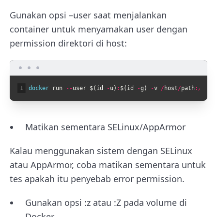
Gunakan opsi
–user
saat menjalankan
container untuk menyamakan user dengan
permission direktori di host:
1
docker 
run
--
user
$
(
id
-
u
)
:
$
(
id
-
g
)
-
v
/
host
/
path
:
/
cont
Matikan sementara SELinux/AppArmor
Kalau menggunakan sistem dengan SELinux
atau AppArmor, coba matikan sementara untuk
tes apakah itu penyebab error permission.
Gunakan opsi
:z
atau
:Z
pada volume di
Docker