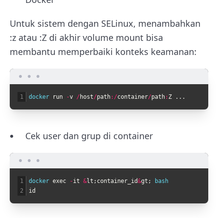
Untuk sistem dengan SELinux, menambahkan
:z
atau
:Z
di akhir volume mount bisa
membantu memperbaiki konteks keamanan:
1
docker 
run
-
v
/
host
/
path
:
/
container
/
path
:
Z
.
.
.
Cek user dan grup di container
1
docker 
exec
-
it
&
lt
;
container_id
&
gt
;
bash
2
id