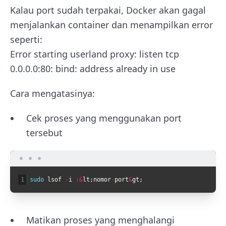
Kalau port sudah terpakai, Docker akan gagal
menjalankan container dan menampilkan error
seperti:
Error starting userland proxy: listen tcp
0.0.0.0:80: bind: address already in use
Cara mengatasinya:
Cek proses yang menggunakan port
tersebut
1
sudo 
lsof
-
i
:
&
lt
;
nomor
-
port
&
gt
;
Matikan proses yang menghalangi