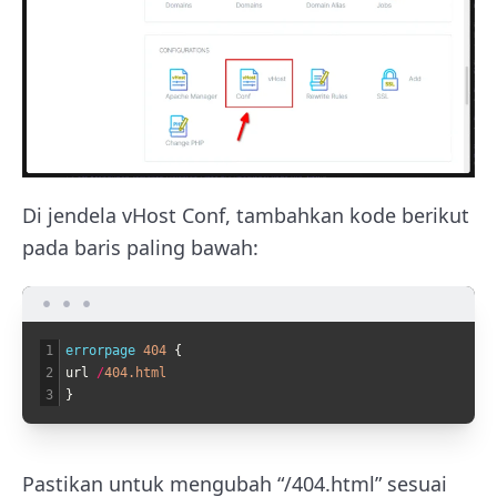
Di jendela vHost Conf, tambahkan kode berikut
pada baris paling bawah:
1
errorpage
404
{
2
url
/
404.html
3
}
Pastikan untuk mengubah “/404.html” sesuai