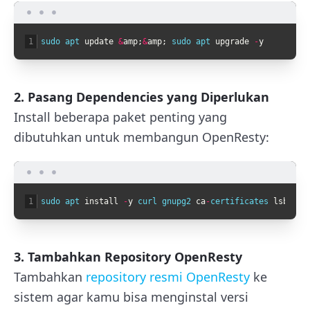
1
sudo 
apt 
update
&
amp
;
&
amp
;
sudo 
apt 
upgrade
-
y
2. Pasang Dependencies yang Diperlukan
Install beberapa paket penting yang
dibutuhkan untuk membangun OpenResty:
1
sudo 
apt 
install
-
y
curl 
gnupg2 
ca
-
certificates 
lsb
-
rel
3. Tambahkan Repository OpenResty
Tambahkan
repository resmi OpenResty
ke
sistem agar kamu bisa menginstal versi