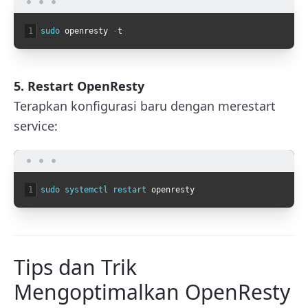
1
sudo 
openresty
-
t
5. Restart OpenResty
Terapkan konfigurasi baru dengan merestart
service:
1
sudo 
systemctl 
restart 
openresty
Tips dan Trik
Mengoptimalkan OpenResty