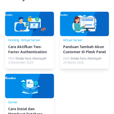
Hosting
Virtual Server
Virtual Server
Cara Aktifkan Two-
Panduan Tambah Akun
Factor Authentication
Customer di Plesk Panel
atau 2FA di cPanel
(Metode GUI)
Oleh
Dinda Fariz Alamsyah
Oleh
Dinda Fariz Alamsyah
3 Desember 2025
29 Maret 2026
Server
Cara Instal dan
Membuat Database