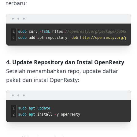
terbaru:
1
sudo 
curl
-
fsSL 
https
:
//openresty.org/package/pubkey.gp
2
sudo 
add
-
apt
-
repository
"deb http://openresty.org/packa
4. Update Repository dan Instal OpenResty
Setelah menambahkan repo, update daftar
paket dan instal OpenResty:
1
sudo 
apt 
update
2
sudo 
apt 
install
-
y
openresty