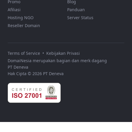
Promo
Blog
Afiliasi
Panduan
Hosting NGO
Server Status
Reseller Domain
Terms of Service
•
Kebijakan Privasi
DomaiNesia merupakan bagian dan merk dagang
PT Deneva
Hak Cipta © 2026 PT Deneva