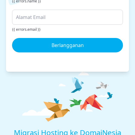
{{ errors.name }}
{{ errors.email }}
Berlangganan
Migrasi Hosting ke DomaiNesia