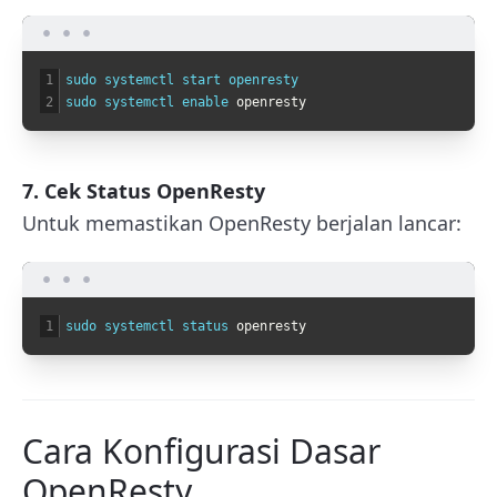
1
sudo 
systemctl 
start 
openresty
2
sudo 
systemctl 
enable 
openresty
7. Cek Status OpenResty
Untuk memastikan OpenResty berjalan lancar:
1
sudo 
systemctl 
status 
openresty
Cara Konfigurasi Dasar
OpenResty