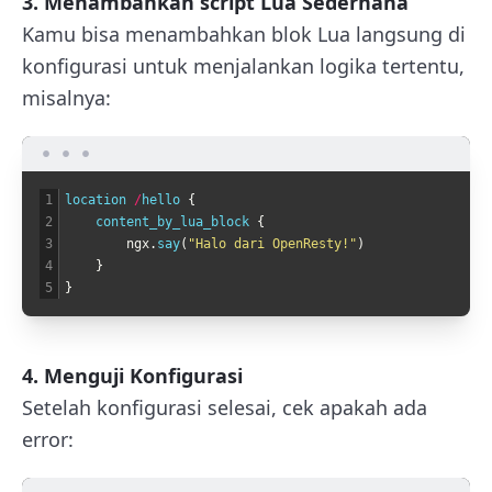
3. Menambahkan script Lua Sederhana
Kamu bisa menambahkan blok Lua langsung di
konfigurasi untuk menjalankan logika tertentu,
misalnya:
1
location
/
hello
{
2
content_by_lua_block
{
3
ngx
.
say
(
"Halo dari OpenResty!"
)
4
}
5
}
4. Menguji Konfigurasi
Setelah konfigurasi selesai, cek apakah ada
error: