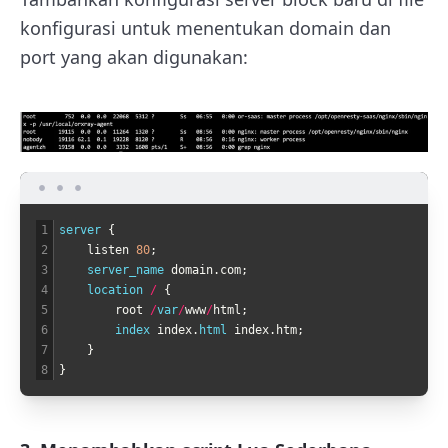
konfigurasi untuk menentukan domain dan
port yang akan digunakan:
1
server
{
2
listen
80
;
3
server_name 
domain
.
com
;
4
location
/
{
5
root
/
var
/
www
/
html
;
6
index 
index
.
html 
index
.
htm
;
7
}
8
}