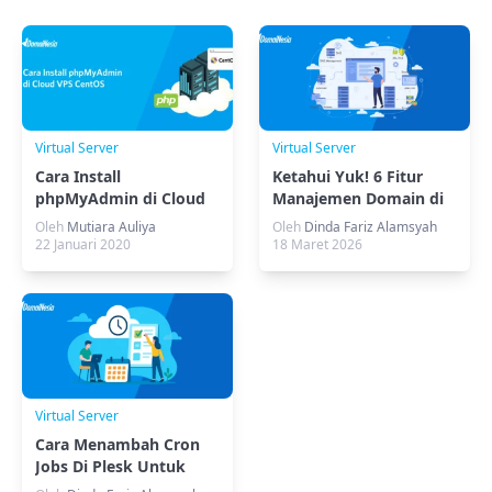
Virtual Server
Virtual Server
Cara Install
Ketahui Yuk! 6 Fitur
phpMyAdmin di Cloud
Manajemen Domain di
VPS CentOS
Plesk Panel
Oleh
Mutiara Auliya
Oleh
Dinda Fariz Alamsyah
22 Januari 2020
18 Maret 2026
Virtual Server
Cara Menambah Cron
Jobs Di Plesk Untuk
Tugas Terjadwal