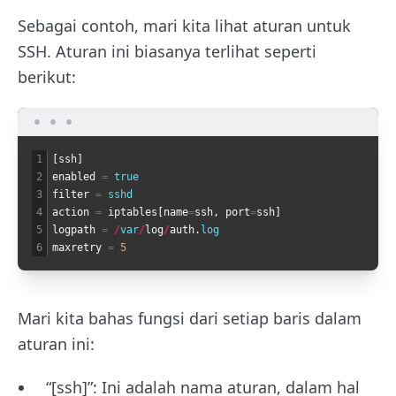
Sebagai contoh, mari kita lihat aturan untuk
SSH. Aturan ini biasanya terlihat seperti
berikut:
1
[
ssh
]
2
enabled
=
true
3
filter
=
sshd
4
action
=
iptables
[
name
=
ssh
,
port
=
ssh
]
5
logpath
=
/
var
/
log
/
auth
.
log
6
maxretry
=
5
Mari kita bahas fungsi dari setiap baris dalam
aturan ini:
“[ssh]”: Ini adalah nama aturan, dalam hal