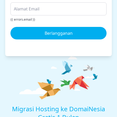
{{ errors.email }}
Berlangganan
Migrasi Hosting ke DomaiNesia