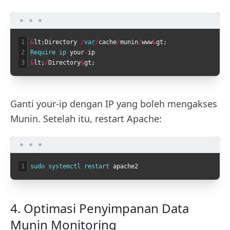
1
&
lt
;
Directory
/
var
/
cache
/
munin
/
www
&
gt
;
2
Require 
ip 
your
-
ip
3
&
lt
;
/
Directory
&
gt
;
Ganti
your-ip
dengan IP yang boleh mengakses
Munin. Setelah itu, restart Apache:
1
sudo 
systemctl 
restart 
apache2
4. Optimasi Penyimpanan Data
Munin Monitoring