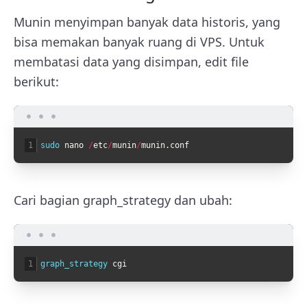
Munin menyimpan banyak data historis, yang
bisa memakan banyak ruang di VPS. Untuk
membatasi data yang disimpan, edit file
berikut:
1
sudo 
nano
/
etc
/
munin
/
munin
.
conf
Cari bagian
graph_strategy
dan ubah:
1
graph_strategy 
cgi