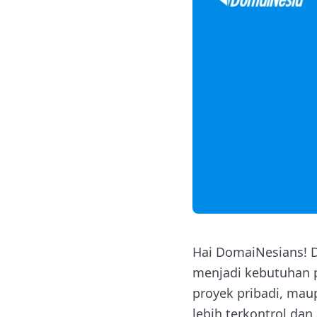
Hai DomaiNesians!
menjadi kebutuhan p
proyek pribadi, mau
lebih terkontrol da