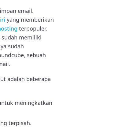
impan email.
ri
yang memberikan
hosting
terpopuler,
 sudah memiliki
anya sudah
oundcube, sebuah
ail.
kut adalah beberapa
 untuk meningkatkan
ng terpisah.