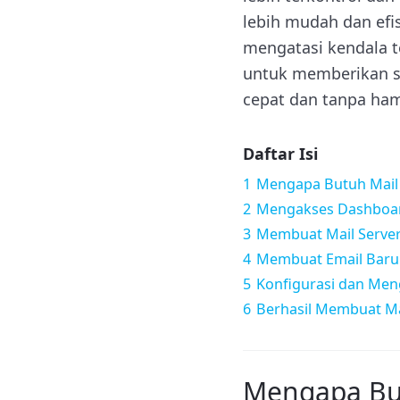
lebih mudah dan ef
mengatasi kendala te
untuk memberikan so
cepat dan tanpa ha
Daftar Isi
1
Mengapa Butuh Mail 
2
Mengakses Dashboar
3
Membuat Mail Serve
4
Membuat Email Baru
5
Konfigurasi dan Me
6
Berhasil Membuat Mai
Mengapa But