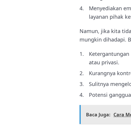
Menyediakan ema
layanan pihak ke
Namun, jika kita tid
mungkin dihadapi. Be
Ketergantungan 
atau privasi.
Kurangnya kontr
Sulitnya mengelo
Potensi gangguan
Baca Juga:
Cara M