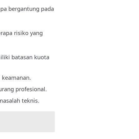
npa bergantung pada
rapa risiko yang
liki batasan kuota
a keamanan.
urang profesional.
masalah teknis.