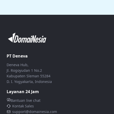
PT Deneva
Deneva Hub,
Jl. Rogoyudan 1 No.2
Kabupaten Sleman 55284
D. I. Yogyakarta, Indonesia
Layanan 24 Jam
Bantuan live chat
Kontak Sales
support@domainesia.com