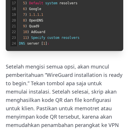
17
5
)
Default
system 
resolvers
18
6
)
Google
19
7
)
1.1.1.1
20
8
)
OpenDNS
21
9
)
Quad9
22
10
)
AdGuard
23
11
)
Specify 
custom 
resolvers  
24
DNS 
server
[
1
]
:
Setelah mengisi semua opsi, akan muncul
pemberitahuan “WireGuard installation is ready
to begin.” Tekan tombol apa saja untuk
memulai instalasi. Setelah selesai, skrip akan
menghasilkan kode QR dan file konfigurasi
untuk klien. Pastikan untuk memotret atau
menyimpan kode QR tersebut, karena akan
memudahkan penambahan perangkat ke VPN