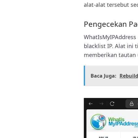
alat-alat tersebut sec
Pengecekan Pad
WhatIsMyIPAddress 
blacklist IP. Alat i
memberikan tautan u
Baca Juga:
Rebuil