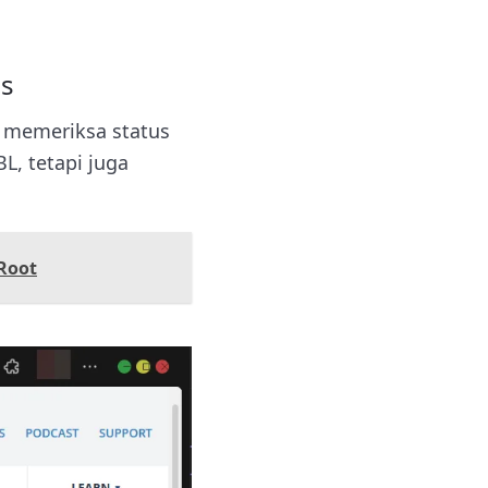
ss
 memeriksa status
L, tetapi juga
Root