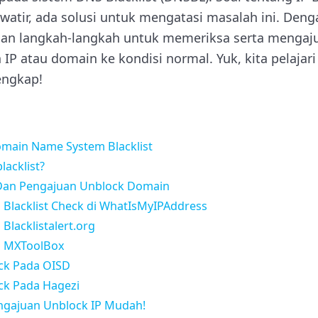
hawatir, ada solusi untuk mengatasi masalah ini. De
 dan langkah-langkah untuk memeriksa serta mengaju
IP atau domain ke kondisi normal. Yuk, kita pelajar
engkap!
main Name System Blacklist
lacklist?
Dan Pengajuan Unblock Domain
Blacklist Check di WhatIsMyIPAddress
lacklistalert.org
a MXToolBox
ck Pada OISD
ck Pada Hagezi
ngajuan Unblock IP Mudah!