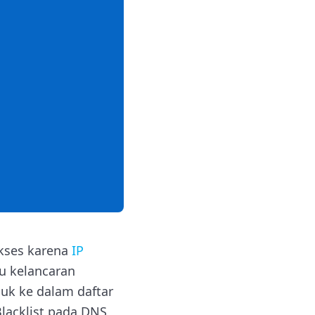
akses karena
IP
gu kelancaran
uk ke dalam daftar
Blacklist pada DNS