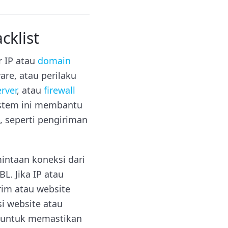
klist
r IP atau
domain
are, atau perilaku
erver
, atau
firewall
istem ini membantu
 seperti pengiriman
intaan koneksi dari
L. Jika IP atau
irim atau website
si website atau
g untuk memastikan