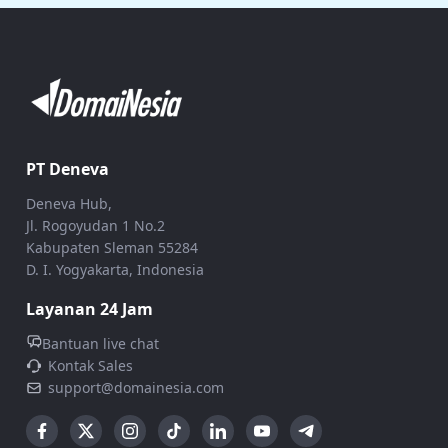
PT Deneva
Deneva Hub,
Jl. Rogoyudan 1 No.2
Kabupaten Sleman 55284
D. I. Yogyakarta, Indonesia
Layanan 24 Jam
Bantuan live chat
Kontak Sales
support@domainesia.com