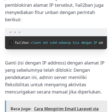
pemblokiran alamat IP tersebut, Fail2ban juga
menyediakan fitur unban dengan perintah
berikut:
1
fail2ban
-
client 
set 
sshd 
unbanip
(
isi 
dengan 
IP 
address
Ganti (isi dengan IP address) dengan alamat IP
yang sebelumnya telah diblokir. Dengan
pendekatan ini, admin server memiliki
fleksibilitas untuk menyaring aktivitas
mencurigakan secara manual jika diperlukan.
Baca Juga:
Cara Mengirim Email Laravel via