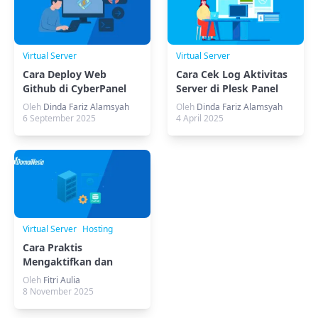
Virtual Server
Virtual Server
Cara Deploy Web
Cara Cek Log Aktivitas
Github di CyberPanel
Server di Plesk Panel
Dengan Protokol SSH
(Log Browser)
Oleh
Dinda Fariz Alamsyah
Oleh
Dinda Fariz Alamsyah
6 September 2025
4 April 2025
Virtual Server
Hosting
Cara Praktis
Mengaktifkan dan
Mengoptimalkan
Oleh
Fitri Aulia
Caching di Plesk
8 November 2025