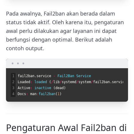
Pada awalnya, Fail2ban akan berada dalam
status tidak aktif. Oleh karena itu, pengaturan
awal perlu dilakukan agar layanan ini dapat
berfungsi dengan optimal. Berikut adalah
contoh output.
1
fail2ban
.
service
-
Fail2Ban 
Service
2
Loaded
:
loaded
(
/
lib
/
systemd
/
system
/
fail2ban
.
service
;
d
3
Active
:
inactive
(
dead
)
4
Docs
:
man
:
fail2ban
(
1
)
Pengaturan Awal Fail2ban di