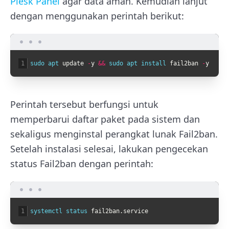
Plesk Panel
agar data aman. Kemudian lanjut
dengan menggunakan perintah berikut:
1
sudo 
apt 
update
-
y
&&
sudo 
apt 
install 
fail2ban
-
y
Perintah tersebut berfungsi untuk
memperbarui daftar paket pada sistem dan
sekaligus menginstal perangkat lunak Fail2ban.
Setelah instalasi selesai, lakukan pengecekan
status Fail2ban dengan perintah:
1
systemctl 
status 
fail2ban
.
service