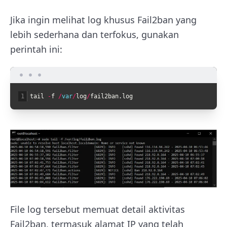
Jika ingin melihat log khusus Fail2ban yang
lebih sederhana dan terfokus, gunakan
perintah ini:
1
tail
-
f
/
var
/
log
/
fail2ban
.
log
File log tersebut memuat detail aktivitas
Fail2ban, termasuk alamat IP yang telah