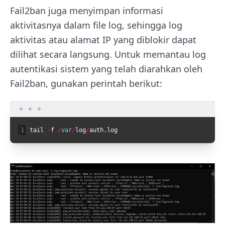
Fail2ban juga menyimpan informasi
aktivitasnya dalam file log, sehingga log
aktivitas atau alamat IP yang diblokir dapat
dilihat secara langsung. Untuk memantau log
autentikasi sistem yang telah diarahkan oleh
Fail2ban, gunakan perintah berikut:
1
tail
-
f
/
var
/
log
/
auth
.
log