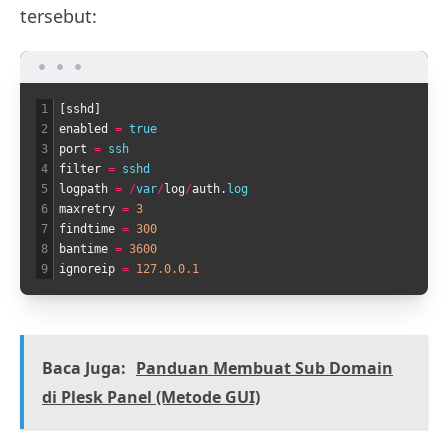
tersebut:
1
[
sshd
]
2
enabled
=
true
3
port
=
ssh
4
filter
=
sshd
5
logpath
=
/
var
/
log
/
auth
.
log
6
maxretry
=
3
7
findtime
=
300
8
bantime
=
3600
9
ignoreip
=
127.0.0.1
Baca Juga:
Panduan Membuat Sub Domain
di Plesk Panel (Metode GUI)