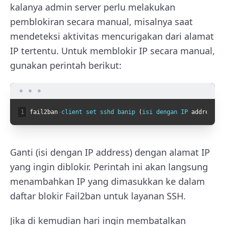
kalanya admin server perlu melakukan
pemblokiran secara manual, misalnya saat
mendeteksi aktivitas mencurigakan dari alamat
IP tertentu. Untuk memblokir IP secara manual,
gunakan perintah berikut:
1
fail2ban
-
client 
set 
sshd 
banip
(
isi 
dengan 
IP 
address
)
Ganti (isi dengan IP address) dengan alamat IP
yang ingin diblokir. Perintah ini akan langsung
menambahkan IP yang dimasukkan ke dalam
daftar blokir Fail2ban untuk layanan SSH.
Jika di kemudian hari ingin membatalkan