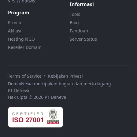
VPS Windows
Informasi
Program
Tools
Promo
Blog
Afiliasi
Panduan
Hosting NGO
Server Status
Reseller Domain
Terms of Service
•
Kebijakan Privasi
DomaiNesia merupakan bagian dan merk dagang
PT Deneva
Hak Cipta © 2026 PT Deneva