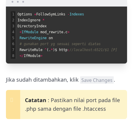
1
Options
+
FollowSymLinks
-
Indexes
2
IndexIgnore
*
3
DirectoryIndex
4
<
IfModule 
mod_rewrite
.
c
>
5
RewriteEngine 
on
6
# gunakan port yg sesuai seperti diatas
7
RewriteRule
^
(
.
*
)
$
http
:
//localhost:6521/$1 [P]
8
<
/
IfModule
>
Jika sudah ditambahkan, klik
.
Save Changes
Catatan
: Pastikan nilai port pada file
.php sama dengan file .htaccess