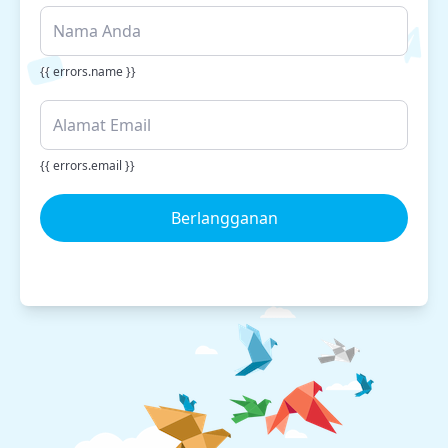
{{ errors.name }}
{{ errors.email }}
Berlangganan