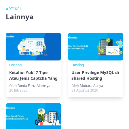
ARTIKEL
Lainnya
Hosting
Hosting
Ketahui Yuk! 7 Tipe
User Privilege MySQL di
Atau Jenis Captcha Yang
Shared Hosting
Bisa Dipilih
Oleh
Dinda Fariz Alamsyah
Oleh
Mutiara Auliya
20 Juli 2026
31 Agustus 2020