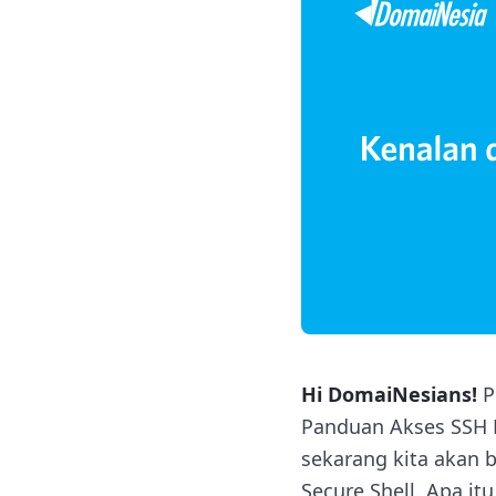
Hi DomaiNesians!
P
Panduan Akses SSH M
sekarang kita akan 
Secure Shell. Apa it