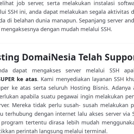
elihat job server, serta melakukan instalasi softwa
ui SSH ini, anda dapat melakukan segala aktivitas di
ada di belahan dunia manapun. Sepanjang server a
at mengaksesnya dengan mudah melalui SSH.
ting DomaiNesia Telah Suppo
Anda dapat mengakses server melalui SSH apab
UPER ke atas
. Kami menyediakan layanan SSH kh
per ke atas serta seluruh Hosting Bisnis. Adanya 
rlukan apabila suatu pegawai ingin melakukan pen
rver. Mereka tidak perlu susah- susah melakukan 
u terhubung dengan internet lalu akses server via 
i program tertentu dirasa lebih mudah menggunak
kkan perintah langsung melalui terminal.