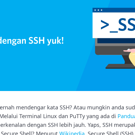
ernah mendengar kata SSH? Atau mungkin anda su
elalui Terminal Linux dan PuTTy yang ada di
Pandu
berkenalan dengan SSH lebih jauh. Yaps, SSH merupa
u Secure Shell? Menurut
Wikipedia
, Secure Shell (SSH