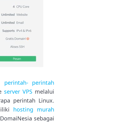
al
perintah- perintah
te
server VPS
melalui
apa perintah Linux.
iliki
hosting murah
h DomaiNesia sebagai