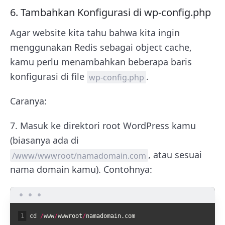
6. Tambahkan Konfigurasi di
wp-config.php
Agar website kita tahu bahwa kita ingin
menggunakan Redis sebagai object cache,
kamu perlu menambahkan beberapa baris
konfigurasi di file
.
wp-config.php
Caranya:
7. Masuk ke direktori root WordPress kamu
(biasanya ada di
, atau sesuai
/www/wwwroot/namadomain.com
nama domain kamu). Contohnya:
1
cd
/
www
/
wwwroot
/
namadomain
.
com