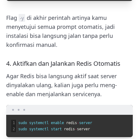
Flag
di akhir perintah artinya kamu
-y
menyetujui semua prompt otomatis, jadi
instalasi bisa langsung jalan tanpa perlu
konfirmasi manual.
4. Aktifkan dan Jalankan Redis Otomatis
Agar Redis bisa langsung aktif saat server
dinyalakan ulang, kalian juga perlu meng-
enable dan menjalankan servicenya.
1
sudo 
systemctl 
enable 
redis
-
server
2
sudo 
systemctl 
start 
redis
-
server