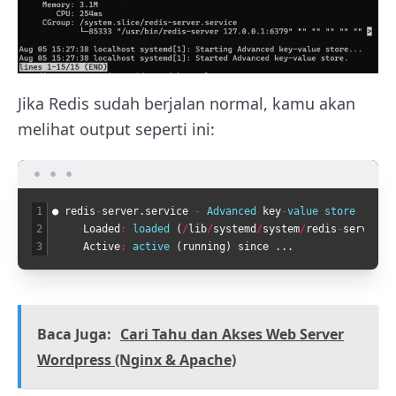
Jika Redis sudah berjalan normal, kamu akan
melihat output seperti ini:
1
●
redis
-
server
.
service
-
Advanced 
key
-
value 
store
2
Loaded
:
loaded
(
/
lib
/
systemd
/
system
/
redis
-
server
.
s
3
Active
:
active
(
running
)
since
.
.
.
Baca Juga:
Cari Tahu dan Akses Web Server
Wordpress (Nginx & Apache)