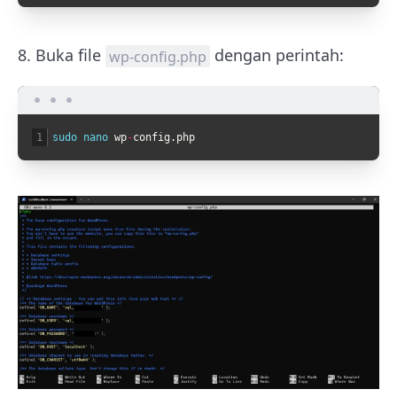
8. Buka file
dengan perintah:
wp-config.php
1
sudo 
nano 
wp
-
config
.
php