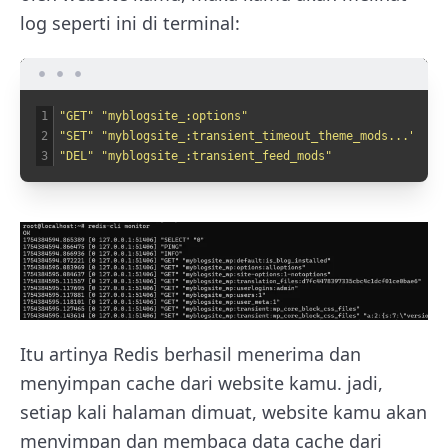
log seperti ini di terminal:
1
"GET"
"myblogsite_:options"
2
"SET"
"myblogsite_:transient_timeout_theme_mods..."
3
"DEL"
"myblogsite_:transient_feed_mods"
Itu artinya Redis berhasil menerima dan
menyimpan cache dari website kamu. jadi,
setiap kali halaman dimuat, website kamu akan
menyimpan dan membaca data cache dari