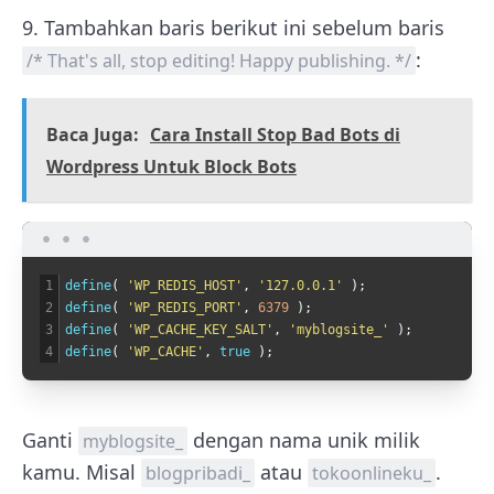
9. Tambahkan baris berikut ini sebelum baris
:
/* That's all, stop editing! Happy publishing. */
Baca Juga:
Cara Install Stop Bad Bots di
Wordpress Untuk Block Bots
1
define
(
'WP_REDIS_HOST'
,
'127.0.0.1'
)
;
2
define
(
'WP_REDIS_PORT'
,
6379
)
;
3
define
(
'WP_CACHE_KEY_SALT'
,
'myblogsite_'
)
;
4
define
(
'WP_CACHE'
,
true
)
;
Ganti
dengan nama unik milik
myblogsite_
kamu. Misal
atau
.
blogpribadi_
tokoonlineku_