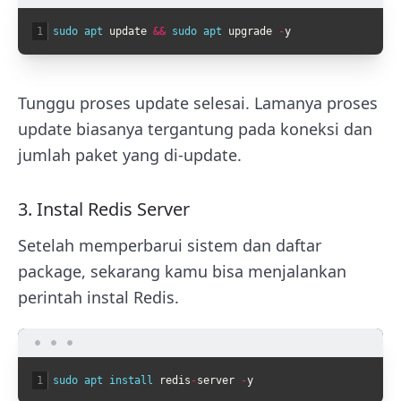
1
sudo 
apt 
update
&&
sudo 
apt 
upgrade
-
y
Tunggu proses update selesai. Lamanya proses
update biasanya tergantung pada koneksi dan
jumlah paket yang di-update.
3. Instal Redis Server
Setelah memperbarui sistem dan daftar
package, sekarang kamu bisa menjalankan
perintah instal Redis.
1
sudo 
apt 
install 
redis
-
server
-
y