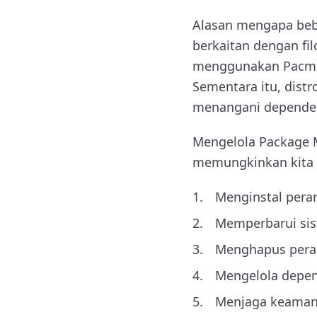
Alasan mengapa beb
berkaitan dengan fil
menggunakan Pacman
Sementara itu, dis
menangani dependens
Mengelola Package M
memungkinkan kita 
Menginstal pera
Memperbarui sist
Menghapus peran
Mengelola depen
Menjaga keamana