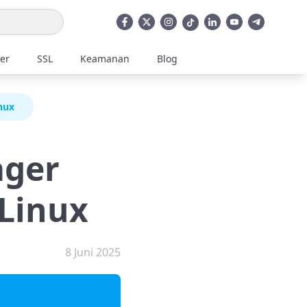
ler
SSL
Keamanan
Blog
nux
ager
 Linux
8 Juni 2025