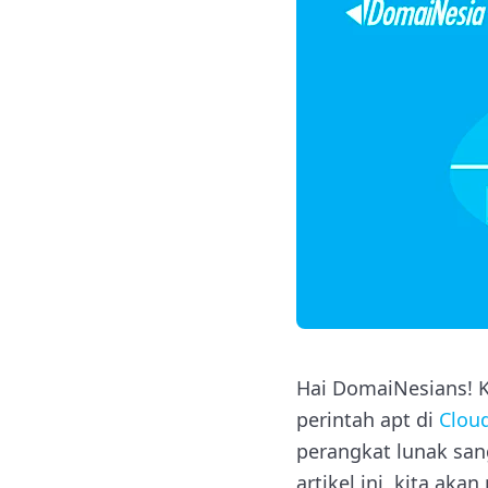
Hai DomaiNesians! K
perintah apt di
Clou
perangkat lunak san
artikel ini, kita ak