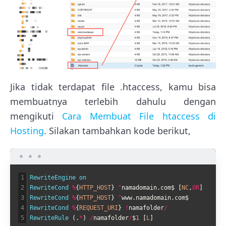
Jika tidak terdapat file .htaccess, kamu bisa
membuatnya terlebih dahulu dengan
mengikuti
Cara Membuat File htaccess di
Hosting
. Silakan tambahkan kode berikut,
1
RewriteEngine
on
2
RewriteCond
%
{
HTTP_HOST
}
^
namadomain
.
com
$
[
NC
,
OR
]
3
RewriteCond
%
{
HTTP_HOST
}
^
www
.
namadomain
.
com
$
4
RewriteCond
%
{
REQUEST_URI
}
!
namafolder
/
5
RewriteRule
(
.
*
)
/
namafolder
/
$
1
[
L
]