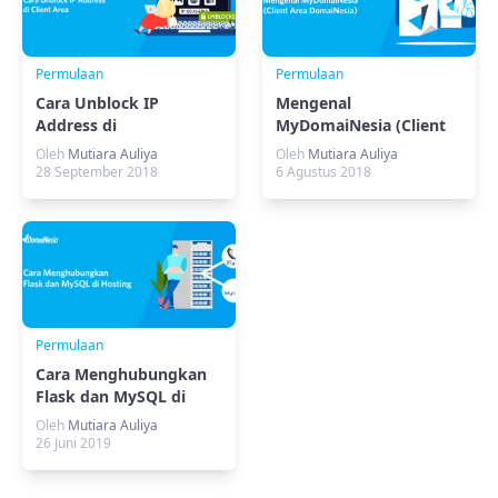
Permulaan
Permulaan
Cara Unblock IP
Mengenal
Address di
MyDomaiNesia (Client
MyDomaiNesia
Area DomaiNesia)
Oleh
Mutiara Auliya
Oleh
Mutiara Auliya
28 September 2018
6 Agustus 2018
Permulaan
Cara Menghubungkan
Flask dan MySQL di
Hosting
Oleh
Mutiara Auliya
26 Juni 2019