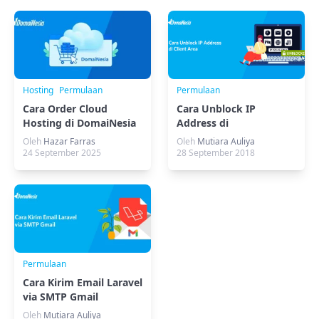
Hosting
Permulaan
Permulaan
Cara Order Cloud
Cara Unblock IP
Hosting di DomaiNesia
Address di
MyDomaiNesia
Oleh
Hazar Farras
Oleh
Mutiara Auliya
24 September 2025
28 September 2018
Permulaan
Cara Kirim Email Laravel
via SMTP Gmail
Oleh
Mutiara Auliya