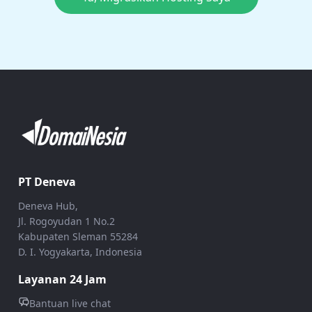
PT Deneva
Deneva Hub,
Jl. Rogoyudan 1 No.2
Kabupaten Sleman 55284
D. I. Yogyakarta, Indonesia
Layanan 24 Jam
Bantuan live chat