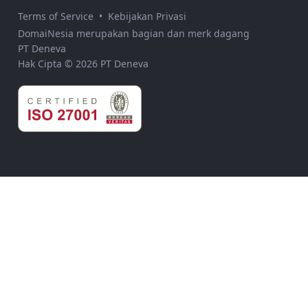
Terms of Service
•
Kebijakan Privasi
DomaiNesia merupakan bagian dan merk dagang
PT Deneva
Hak Cipta © 2026 PT Deneva