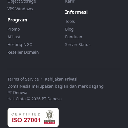
Object Storage
Karir
VPS Windows
Informasi
Program
Tools
Promo
Blog
Afiliasi
Panduan
Hosting NGO
Server Status
Reseller Domain
Terms of Service
•
Kebijakan Privasi
DomaiNesia merupakan bagian dan merk dagang
PT Deneva
Hak Cipta © 2026 PT Deneva