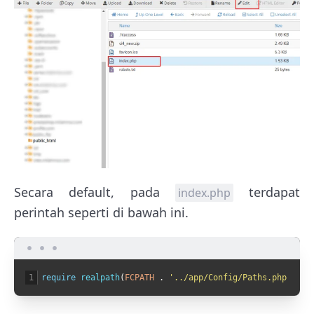
Secara default, pada
terdapat
index.php
perintah seperti di bawah ini.
1
require
realpath
(
FCPATH
.
'../app/Config/Paths.php'
)
?
: