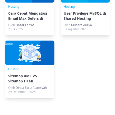
Hosting
Hosting
Cara Cepat Mengatasi
User Privilege MySQL di
Email Max Defers di
Shared Hosting
cPanel
Oleh
Hazar Farras
Oleh
Mutiara Auliya
2 Juli 2025
31 Agustus 2020
Hosting
Sitemap XML VS
Sitemap HTML
(Bedanya, Fungsi &
Oleh
Dinda Fariz Alamsyah
Terapan)
29 Desember 2025