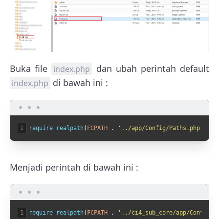
Buka file
dan ubah perintah default
index.php
di bawah ini :
index.php
1
require
realpath
(
FCPATH
.
'../app/Config/Paths.php'
)
?
:
Menjadi perintah di bawah ini :
1
require
realpath
(
FCPATH
.
'../ci4_sub_core/app/Config/P