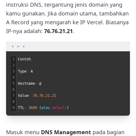
instruksi DNS, tergantung jenis domain yang
kamu gunakan.
Jika domain utama, t
ambahkan
A Record yang mengarah ke IP Vercel. Biasanya
IP-nya adalah:
76.76.21.21
.
1
Contoh
:
2
3
Type
:
A
4
5
Hostname
:
@
6
7
Value
:
76.76.21.21
8
9
TTL
:
3600
(
atau 
default
)
Masuk menu
DNS Management
pada bagian