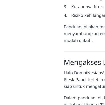
Kurangnya fitur 
Risiko kehilang
Panduan ini akan me
menyambungkan email
mudah diikuti.
Mengakses D
Halo DomaiNesians! 
Plesk Panel terlebi
siap untuk mengatur
Dalam panduan ini, 
distribusi Ubuntu 2