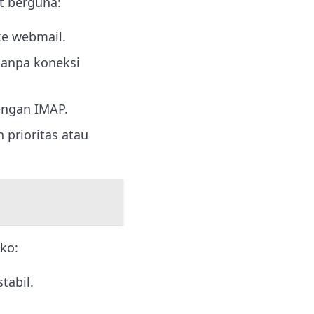
t berguna:
ke webmail.
tanpa koneksi
engan IMAP.
 prioritas atau
ko:
tabil.