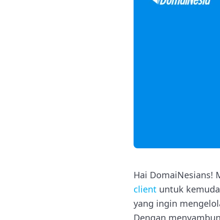
Hai DomaiNesians! 
client
untuk kemudaha
yang ingin mengelola
Dengan menyambungka