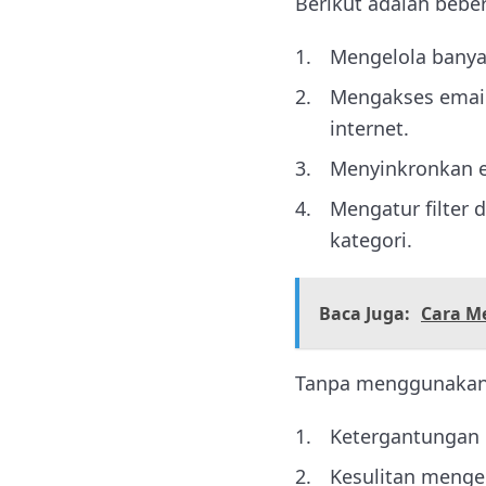
Berikut adalah bebe
Mengelola banyak
Mengakses email 
internet.
Menyinkronkan e
Mengatur filter 
kategori.
Baca Juga:
Cara M
Tanpa menggunakan m
Ketergantungan 
Kesulitan menge