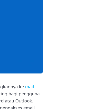
ungkannya ke
mail
nting bagi pengguna
ird atau Outlook.
 mengakses email