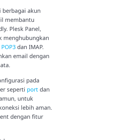
i berbagai akun
Mail membantu
y. Plesk Panel,
tuk menghubungkan
u
POP3
dan IMAP.
nkan email dengan
ata.
nfigurasi pada
er seperti
port
dan
Namun, untuk
koneksi lebih aman.
ent dengan fitur