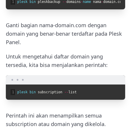
1
plesk 
bin 
pleskbackup
--
domains
-
name 
nama
-
domain
.
com
-
v
Ganti bagian nama-domain.com dengan
domain yang benar-benar terdaftar pada Plesk
Panel.
Untuk mengetahui daftar domain yang
tersedia, kita bisa menjalankan perintah:
1
plesk 
bin 
subscription
--
list
Perintah ini akan menampilkan semua
subscription atau domain yang dikelola.