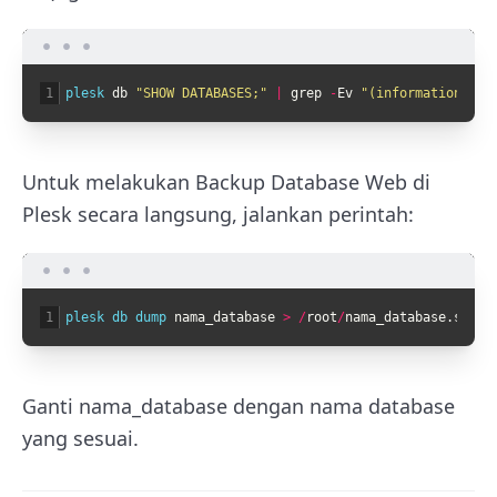
1
plesk 
db
"SHOW DATABASES;"
|
grep
-
Ev
"(information_sch
Untuk melakukan Backup Database Web di
Plesk secara langsung, jalankan perintah:
1
plesk 
db 
dump 
nama_database
>
/
root
/
nama_database
.
sql
Ganti nama_database dengan nama database
yang sesuai.