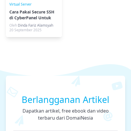
Virtual Server
Cara Pakai Secure SSH
di CyberPanel Untuk
Akses SSH Aman
Oleh
Dinda Fariz Alamsyah
20 September 2025
Berlangganan Artikel
Dapatkan artikel, free ebook dan video
terbaru dari DomaiNesia