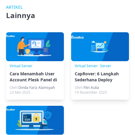
ARTIKEL
Lainnya
Virtual Server
Virtual Server
Server
Cara Menambah User
CapRover: 6 Langkah
Account Plesk Panel di
Sederhana Deploy
Cloud VPS – Kontrol
Aplikasi dengan Mudah
Oleh
Dinda Fariz Alamsyah
Oleh
Fitri Aulia
Akses & Keamanan
23 Mei 2025
19 November 2025