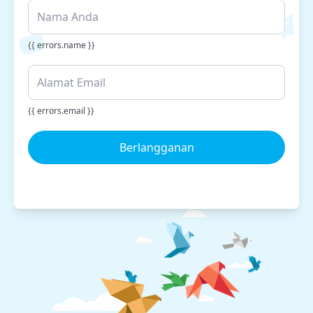
{{ errors.name }}
{{ errors.email }}
Berlangganan