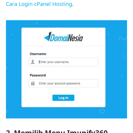
Cara Login cPanel Hosting
.
2. Memilih Menu Imunify360