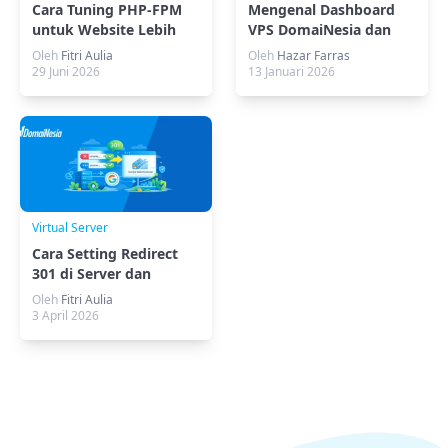
Cara Tuning PHP-FPM
Mengenal Dashboard
untuk Website Lebih
VPS DomaiNesia dan
Cepat dan Stabil
Fungsinya Secara
Oleh
Fitri Aulia
Oleh
Hazar Farras
Lengkap
29 Juni 2026
13 Januari 2026
Virtual Server
Cara Setting Redirect
301 di Server dan
Google Search Console
Oleh
Fitri Aulia
3 April 2026