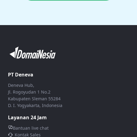
PT Deneva
Deneva Hub,
Jl. Rogoyudan 1 No.2
Kabupaten Sleman 55284
D. I. Yogyakarta, Indonesia
Layanan 24 Jam
Bantuan live chat
Kontak Sales