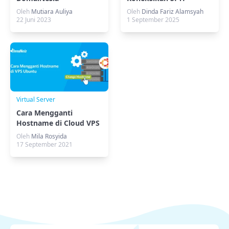
FileZilla Ke VPS Linux
Oleh
Mutiara Auliya
Oleh
Dinda Fariz Alamsyah
22 Juni 2023
1 September 2025
Virtual Server
Cara Mengganti
Hostname di Cloud VPS
Ubuntu
Oleh
Mila Rosyida
17 September 2021