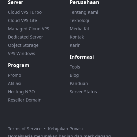
Server
Perusahaan
Cloud VPS Turbo
Tentang Kami
Cloud VPS Lite
Teknologi
Managed Cloud VPS
Media Kit
Dedicated Server
Kontak
Object Storage
Karir
VPS Windows
Informasi
Program
Tools
Promo
Blog
Afiliasi
Panduan
Hosting NGO
Server Status
Reseller Domain
Terms of Service
•
Kebijakan Privasi
DomaiNesia merupakan bagian dan merk dagang