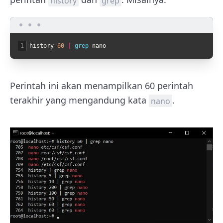
history
grep
1
history
60
|
grep 
nano
Perintah ini akan menampilkan 60 perintah
terakhir yang mengandung kata
.
nano