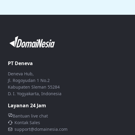
PT Deneva
Deneva Hub,
Jl. Rogoyudan 1 No.2
Kabupaten Sleman 55284
D. I. Yogyakarta, Indonesia
Layanan 24 Jam
Bantuan live chat
Kontak Sales
support@domainesia.com