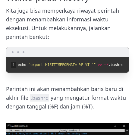
Kita juga bisa memperkaya riwayat perintah
dengan menambahkan informasi waktu
eksekusi. Untuk melakukannya, jalankan
perintah berikut:
1
echo
"export HISTTIMEFORMAT='%F %T '"
>>
~
/
.
bashrc
Perintah ini akan menambahkan baris baru di
akhir file
yang mengatur format waktu
.bashrc
dengan tanggal (%F) dan jam (%T).