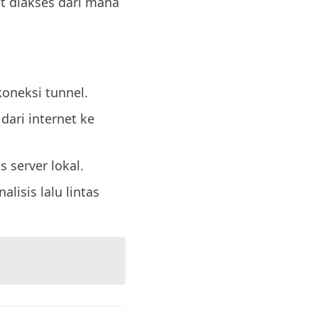
t diakses dari mana
koneksi tunnel.
dari internet ke
 server lokal.
isis lalu lintas