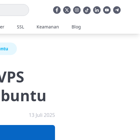
ler
SSL
Keamanan
Blog
untu
 VPS
Ubuntu
13 Juli 2025