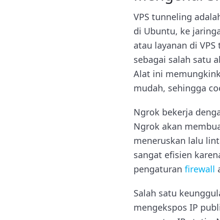
VPS tunneling adal
di Ubuntu, ke jaring
atau layanan di VP
sebagai salah satu a
Alat ini memungkink
mudah, sehingga coc
Ngrok bekerja denga
Ngrok akan membuat 
meneruskan lalu lint
sangat efisien kare
pengaturan
firewall
a
Salah satu keunggul
mengekspos IP publik