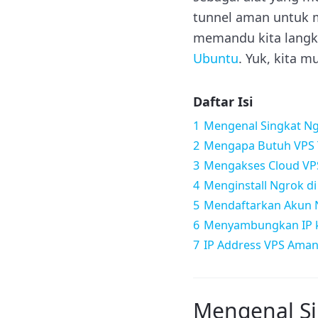
tunnel aman untuk me
memandu kita langk
Ubuntu
. Yuk, kita m
Daftar Isi
1
Mengenal Singkat N
2
Mengapa Butuh VPS T
3
Mengakses Cloud VP
4
Menginstall Ngrok di
5
Mendaftarkan Akun 
6
Menyambungkan IP k
7
IP Address VPS Ama
Mengenal Si