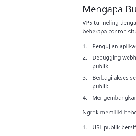
Mengapa But
VPS tunneling denga
beberapa contoh sit
Pengujian aplikas
Debugging webho
publik.
Berbagi akses s
publik.
Mengembangkan ap
Ngrok memiliki beber
URL publik bersi