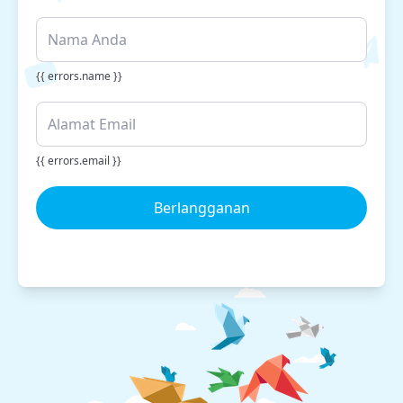
{{ errors.name }}
{{ errors.email }}
Berlangganan