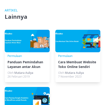
ARTIKEL
Lainnya
Permulaan
Permulaan
Panduan Pemindahan
Cara Membuat Website
Layanan antar Akun
Toko Online Sendiri
dengan Mudah
Oleh
Mutiara Auliya
Oleh
Mutiara Auliya
26 Februari 2019
7 November 2023