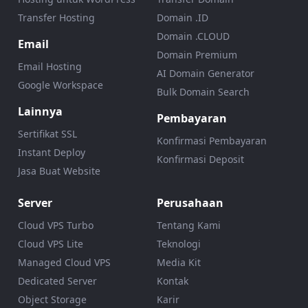
Transfer Hosting
Domain .ID
Domain .CLOUD
Email
Domain Premium
Email Hosting
AI Domain Generator
Google Workspace
Bulk Domain Search
Lainnya
Pembayaran
Sertifikat SSL
Konfirmasi Pembayaran
Instant Deploy
Konfirmasi Deposit
Jasa Buat Website
Server
Perusahaan
Cloud VPS Turbo
Tentang Kami
Cloud VPS Lite
Teknologi
Managed Cloud VPS
Media Kit
Dedicated Server
Kontak
Object Storage
Karir