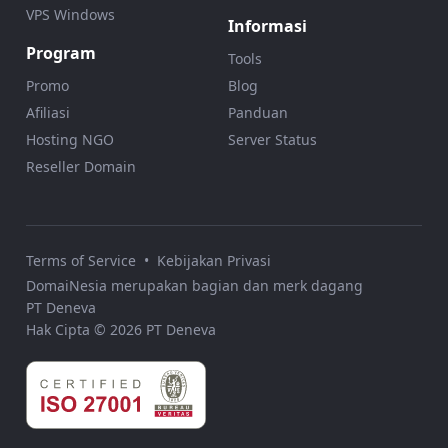
VPS Windows
Informasi
Program
Tools
Promo
Blog
Afiliasi
Panduan
Hosting NGO
Server Status
Reseller Domain
Terms of Service
•
Kebijakan Privasi
DomaiNesia merupakan bagian dan merk dagang
PT Deneva
Hak Cipta © 2026 PT Deneva