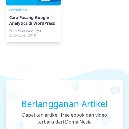
Permulaan
Cara Pasang Google
Analytics di WordPress
Untuk Pemula
Oleh
Mutiara Auliya
25 Oktober 2019
Berlangganan Artikel
Dapatkan artikel, free ebook dan video
terbaru dari DomaiNesia