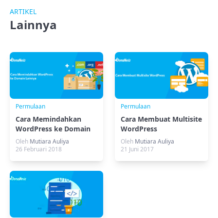
ARTIKEL
Lainnya
Permulaan
Permulaan
Cara Memindahkan
Cara Membuat Multisite
WordPress ke Domain
WordPress
Lainnya
Oleh
Mutiara Auliya
Oleh
Mutiara Auliya
26 Februari 2018
21 Juni 2017