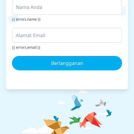
{{ errors.name }}
{{ errors.email }}
Berlangganan