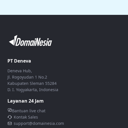
PT Deneva
Deneva Hub,
Jl. Rogoyudan 1 No.2
Kabupaten Sleman 55284
D. I. Yogyakarta, Indonesia
Layanan 24 Jam
Bantuan live chat
Kontak Sales
support@domainesia.com