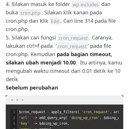
4. Silakan masuk ke folder
dan
wp-includes
buka
. Silakan klik kanan pada
cron.php
cron.php dan klik
. Cari line 314 pada file
Edit
cron.php.
5. Silakan cari fungsi
. Caranya,
cron_request
lakukan ctrl+f pada ‘
‘ pada file
cron_request
cron.php. Kemudian
pada bagian timeout,
silakan ubah menjadi 10.00
. Itu artinya, kamu
mengubah waktu timeout dari 0.01 detik ke 10
detik
Sebelum perubahan
1
$
cron
_
request
=
apply
_
filters
(
'cron_request'
,
array
(
2
'url'
=
>
add
_
query
_
arg
(
'doing_wp_cron'
,
$
doing
_
wp
_
cr
3
'key'
=
>
$
doing
_
wp
_
cron
,