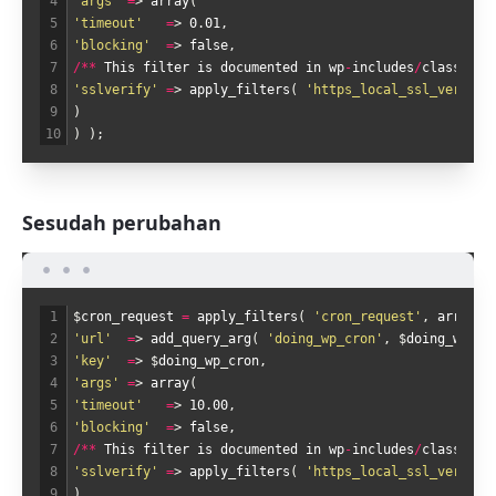
4
'args'
=
>
array
(
5
'timeout'
=
>
0
.
01
,
6
'blocking'
=
>
false
,
7
/
*
*
This
filter
is
documented
in
wp
-
includes
/
class
-
wp
-
8
'sslverify'
=
>
apply
_
filters
(
'https_local_ssl_verify'
9
)
10
)
)
;
Sesudah perubahan
1
$
cron
_
request
=
apply
_
filters
(
'cron_request'
,
array
(
2
'url'
=
>
add
_
query
_
arg
(
'doing_wp_cron'
,
$
doing
_
wp
_
cr
3
'key'
=
>
$
doing
_
wp
_
cron
,
4
'args'
=
>
array
(
5
'timeout'
=
>
10
.
00
,
6
'blocking'
=
>
false
,
7
/
*
*
This
filter
is
documented
in
wp
-
includes
/
class
-
wp
-
8
'sslverify'
=
>
apply
_
filters
(
'https_local_ssl_verify'
9
)