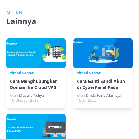
ARTIKEL
Lainnya
Virtual Server
Virtual Server
Cara Menghubungkan
Cara Ganti Sandi Akun
Domain ke Cloud VPS
di CyberPanel Pada
Cloud VPS
Oleh
Mutiara Auliya
Oleh
Dinda Fariz Alamsyah
15 Oktober 2019
15 Juli 2025