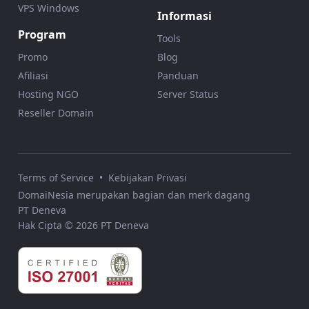
VPS Windows
Informasi
Program
Tools
Promo
Blog
Afiliasi
Panduan
Hosting NGO
Server Status
Reseller Domain
Terms of Service
•
Kebijakan Privasi
DomaiNesia merupakan bagian dan merk dagang
PT Deneva
Hak Cipta © 2026 PT Deneva