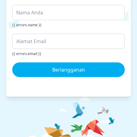
{{ errors.name }}
{{ errors.email }}
Berlangganan